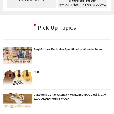
& Wireless System
アクセサリー/パーツ
ケーブル｜電源｜ワイヤレスシステム
Pick Up Topics
Sugi Guitars Exclusive Specification Wisteria Series
ELK
Caramel’s Guitar Kitchen × WOLVEsGROOVY/ましのみ
W1 GOLDEN WHITE WOLF