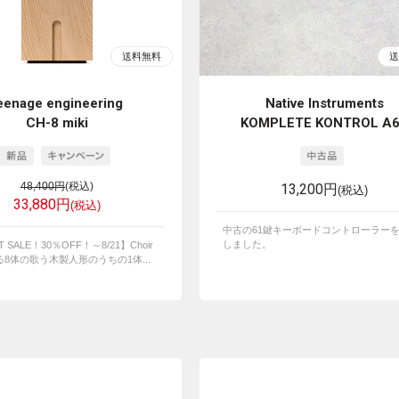
eenage engineering
Native Instruments
CH-8 miki
KOMPLETE KONTROL A
48,400円
(税込)
13,200円
(税込)
33,880円
(税込)
中古の61鍵キーボードコントローラー
しました。
T SALE！30％OFF！～8/21】Choir
8体の歌う木製人形のうちの1体...