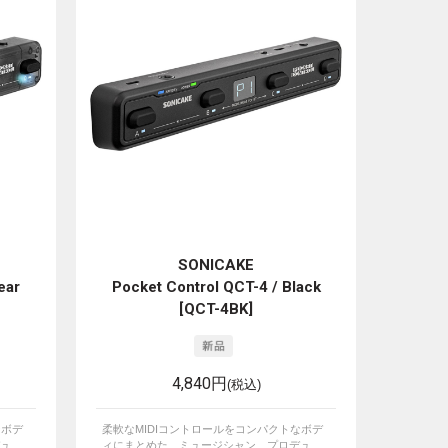
SONICAKE
ear
Pocket Control QCT-4 / Black
[QCT-4BK]
4,840円
(税込)
なボデ
柔軟なMIDIコントロールをコンパクトなボデ
...
ィにまとめた、ミュージシャン、プロデュ...