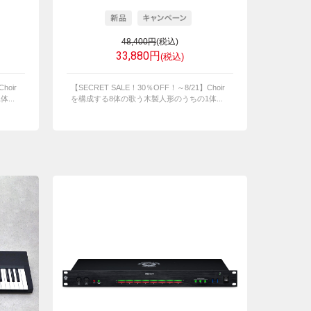
48,400円
(税込)
33,880円
(税込)
hoir
【SECRET SALE！30％OFF！～8/21】Choir
...
を構成する8体の歌う木製人形のうちの1体...