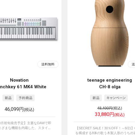
Novation
teenage engineering
nchkey 61 MK4 White
CH-8 olga
46,099円
48,400円
(税込)
(税込)
33,880円
(税込)
年9月初旬発売予定】主要なDAWで即
ざまな機能を内蔵した、スタイ...
【SECRET SALE！30％OFF！～8/21】C
を構成する8体の歌う木製人形のうちの1体