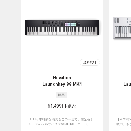
Novation
Launchkey 88 MK4
Lau
61,499円
(税込)
DTMも本格的な演奏もこの一台で。超定番シ
【2026
リーズのフルサイズ88鍵MIDIキーボード。
戦力。さま