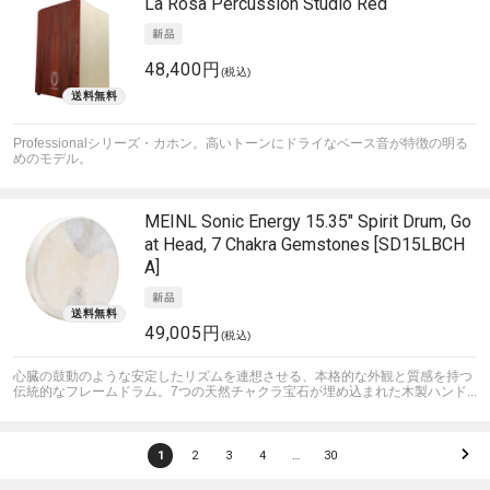
La Rosa Percussion
Studio Red
48,400円
(税込)
Professionalシリーズ・カホン。高いトーンにドライなベース音が特徴の明る
めのモデル。
MEINL Sonic Energy
15.35" Spirit Drum, Go
at Head, 7 Chakra Gemstones [SD15LBCH
A]
49,005円
(税込)
心臓の鼓動のような安定したリズムを連想させる、本格的な外観と質感を持つ
伝統的なフレームドラム。7つの天然チャクラ宝石が埋め込まれた木製ハンド...
1
2
3
4
…
30