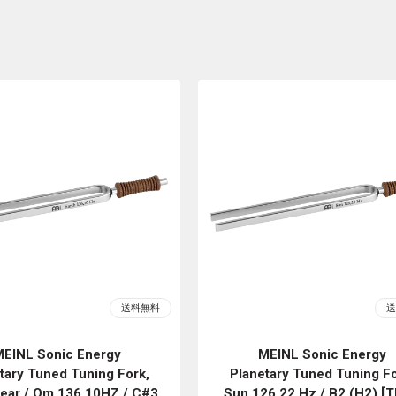
EINL Sonic Energy
MEINL Sonic Energy
tary Tuned Tuning Fork,
Planetary Tuned Tuning Fo
Year / Om 136.10HZ / C#3
Sun 126.22 Hz / B2 (H2) [T