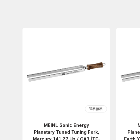
MEINL Sonic Energy
M
Planetary Tuned Tuning Fork,
Plane
Mercury 141.27 Hz / C#3 [TF-
Earth 