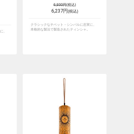
6,930円
(税込)
6,237円
(税込)
クラシックなチベット・シンバルに忠実に、
本格的な製法で製造されたティンシャ。
に、