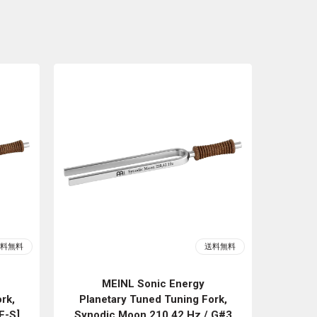
MEINL Sonic Energy
rk,
Planetary Tuned Tuning Fork,
F-S]
Synodic Moon 210.42 Hz / G#3