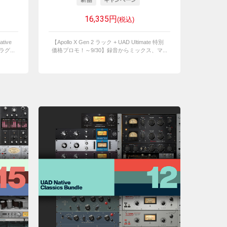
16,335円
(税込)
tive
【Apollo X Gen 2 ラック + UAD Ultimate 特別
グ...
価格プロモ！～9/30】録音からミックス、マ...