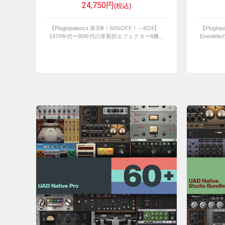
24,750円
(税込)
【Pluginpalooza 第3弾！50%OFF！～8/24】
【Plugin
1970年代〜80年代の革新的エフェクター6機...
Eventi