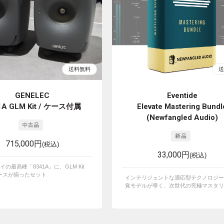
GENELEC
Eventide
1A GLM Kit / ケース付属
Elevate Mastering Bundl
(Newfangled Audio)
715,000円
(税込)
33,000円
(税込)
イの最高峰「8341A」に、GLM Kit
ースが揃ったセット
インテリジェントな適応型テクノロジー
覚モデルが導く、次世代の究極マスタリン