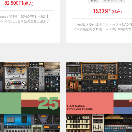
82,500円
(税込)
16,335円
(税込)
palooza 第3弾！50%OFF！～8/24】
deの50年にわたる革新の歴史と最新テ...
【Apollo X Gen 2 デスクトップ + UAD Na
Pro 特別価格プロモ！～9/30】60超のプラ