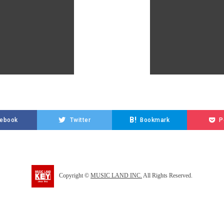
B!
ebook
Twitter
Bookmark
P
Copyright
©
MUSIC LAND INC.
All Rights Reserved.