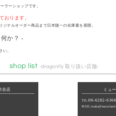
ディーラーショップです。
けております。
リジナルオーダー商品まで日本随一の在庫量を展開。
何か？ -
さい。
shop list
-dragonfly 取り扱い店舗-
渋谷店
ミュー
06-6282-636
TEL:
MAIL:
osaka@musicland.