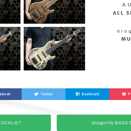
B!
ebook
Twitter
Bookmark
P
STOCKLIST
dragonfly BASS