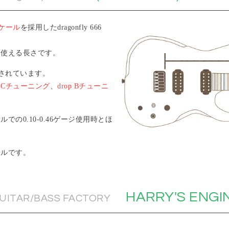
スケール
を採用したdragonfly 666
く使える長さです。
されています。
、
Cチューニング
、
drop Bチューニ
0.10-0.46ゲージ使用時とほ
ールです。
HARRY'S ENGI
 GUITAR/BASS FACTORY