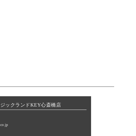
ジックランドKEY心斎橋店
6
co.jp