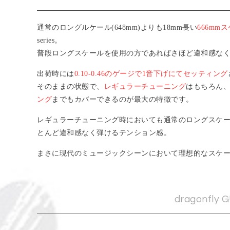
通常のロングルケール(648mm)よりも18mm長い
666mm
series。
普段ロングスケールを使用の方であればさほど違和感な
出荷時には
0.10-0.46のゲージで1音下げにてセッティング
そのままの状態で、
レギュラーチューニング
はもちろん
ング
までもカバーできるのが最大の特徴です。
レギュラーチューニング時においても通常のロングスケールでの
とんど違和感なく弾けるテンション感。
まさに現代のミュージックシーンにおいて理想的なスケ
dragonfly