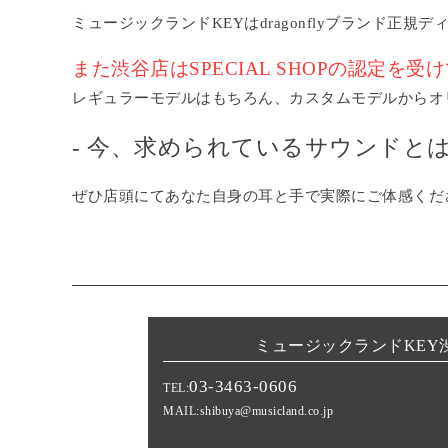
ミュージックランドKEYはdragonflyブランド正規
また渋谷店はSPECIAL SHOPの認定を受
レギュラーモデルはもちろん、カスタムモデルからオ
- 今、求められているサウンドとは
ぜひ店頭にてあなた自身の耳と手で実際にご体感くだ
ミュージックランドKEY
03-3463-0606
TEL:
MAIL:
shibuya@musicland.co.jp