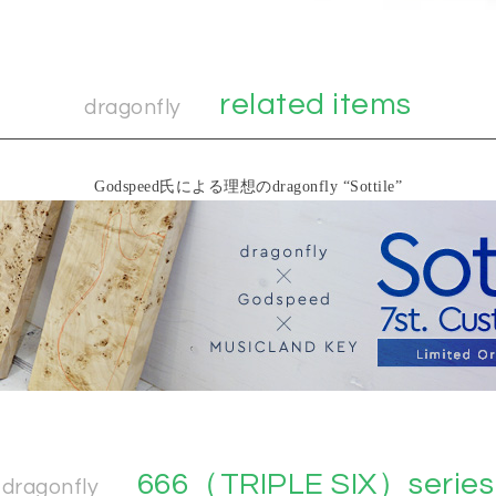
related items
dragonfly
Godspeed氏による理想のdragonfly “Sottile”
666（TRIPLE SIX）series
dragonfly