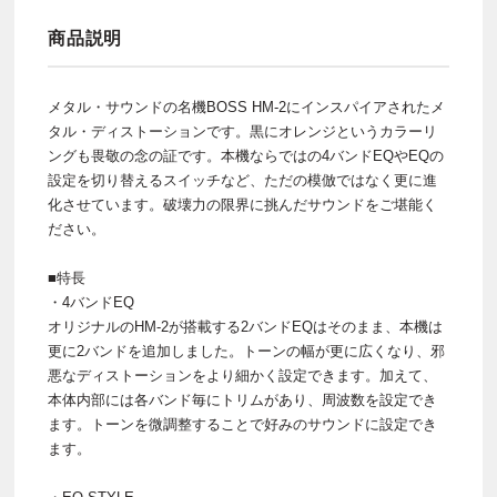
商品説明
メタル・サウンドの名機BOSS HM-2にインスパイアされたメ
タル・ディストーションです。黒にオレンジというカラーリ
ングも畏敬の念の証です。本機ならではの4バンドEQやEQの
設定を切り替えるスイッチなど、ただの模倣ではなく更に進
化させています。破壊力の限界に挑んだサウンドをご堪能く
ださい。
■特長
・4バンドEQ
オリジナルのHM-2が搭載する2バンドEQはそのまま、本機は
更に2バンドを追加しました。トーンの幅が更に広くなり、邪
悪なディストーションをより細かく設定できます。加えて、
本体内部には各バンド毎にトリムがあり、周波数を設定でき
ます。トーンを微調整することで好みのサウンドに設定でき
ます。