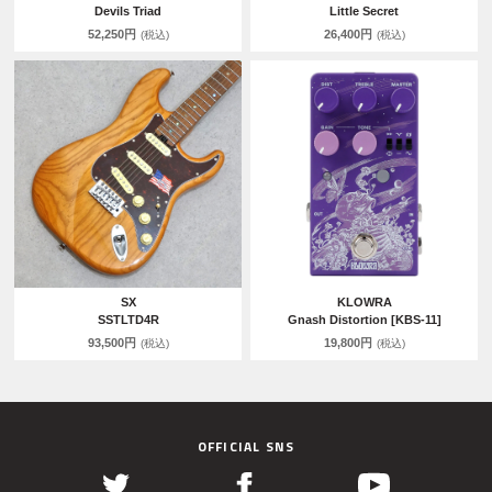
Devils Triad
Little Secret
52,250円
26,400円
(税込)
(税込)
SX
KLOWRA
SSTLTD4R
Gnash Distortion [KBS-11]
93,500円
19,800円
(税込)
(税込)
OFFICIAL SNS