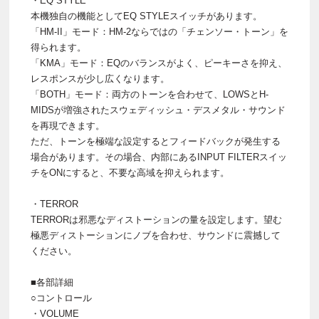
・EQ STYLE
本機独自の機能としてEQ STYLEスイッチがあります。
「HM-II」モード：HM-2ならではの「チェンソー・トーン」を
得られます。
「KMA」モード：EQのバランスがよく、ピーキーさを抑え、
レスポンスが少し広くなります。
「BOTH」モード：両方のトーンを合わせて、LOWSとH-
MIDSが増強されたスウェディッシュ・デスメタル・サウンド
を再現できます。
ただ、トーンを極端な設定するとフィードバックが発生する
場合があります。その場合、内部にあるINPUT FILTERスイッ
チをONにすると、不要な高域を抑えられます。
・TERROR
TERRORは邪悪なディストーションの量を設定します。望む
極悪ディストーションにノブを合わせ、サウンドに震撼して
ください。
■各部詳細
○コントロール
・VOLUME