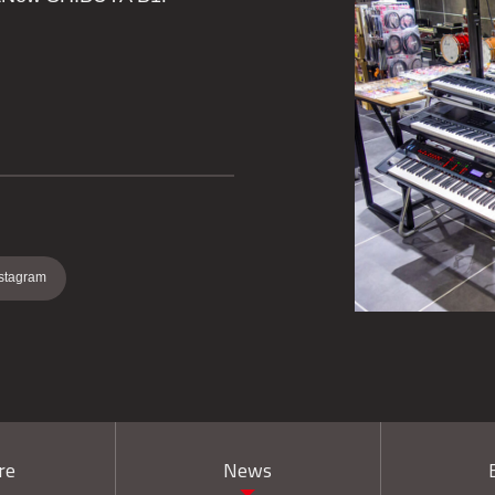
stagram
re
News