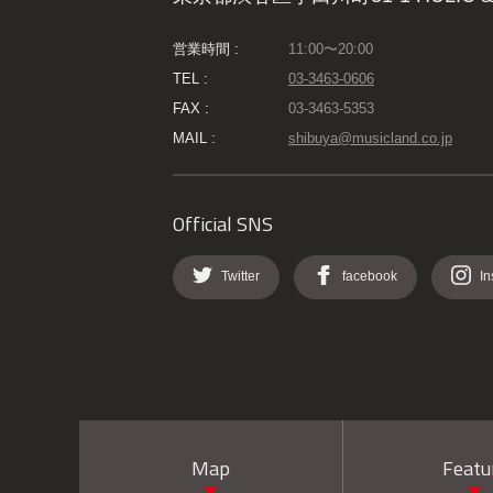
営業時間 :
11:00〜20:00
TEL :
03-3463-0606
FAX :
03-3463-5353
MAIL :
shibuya@musicland.co.jp
Official SNS
Twitter
facebook
In
Map
Featu