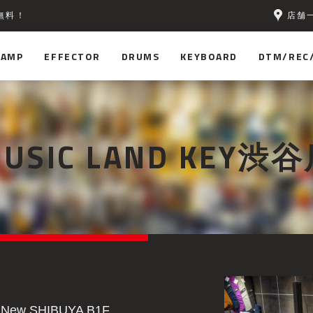
店舗
無料！
AMP
EFFECTOR
DRUMS
KEYBOARD
DTM/REC
USIC LAND KEY
渋谷
w SHIBUYA B1F