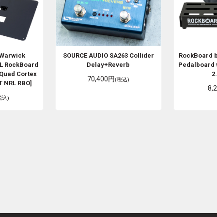
 Warwick
SOURCE AUDIO
SA263 Collider
RockBoard 
RL RockBoard
Delay+Reverb
Pedalboard 
Quad Cortex
2
70,400円
(税込)
T NRL RBO]
8,
税込)