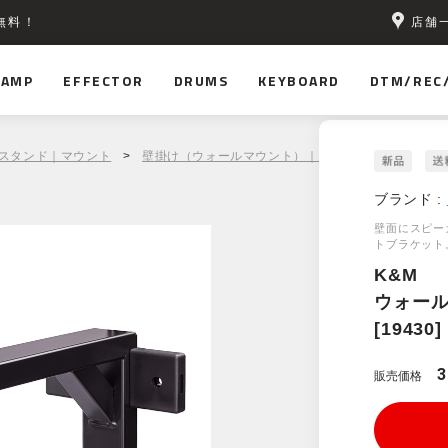
店舗
無料！
AMP
EFFECTOR
DRUMS
KEYBOARD
DTM/REC
ースタンド｜マウント
>
壁掛け（ウォールマウント）｜天吊り金具
> K&M 
ブランド :
壁面にスピー
トブラケット
K&M
ウォー
[19430]
3
販売価格