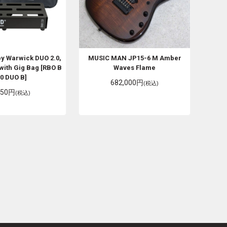
by Warwick
DUO 2.0,
MUSIC MAN
JP15-6 M Amber
with Gig Bag [RBO B
Waves Flame
.0 DUO B]
682,000円
(税込)
250円
(税込)