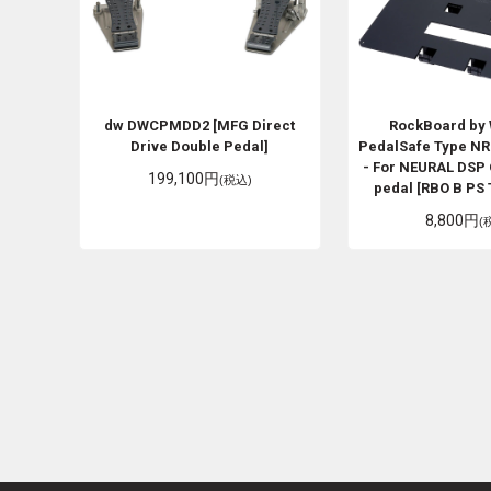
dw
DWCPMDD2 [MFG Direct
RockBoard by
Drive Double Pedal]
PedalSafe Type N
- For NEURAL DSP 
199,100円
(税込)
pedal [RBO B PS 
8,800円
(