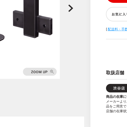
[
配送料・手
取扱店舗
商品の在庫に
メーカーより
品をご用意で
店舗の在庫状