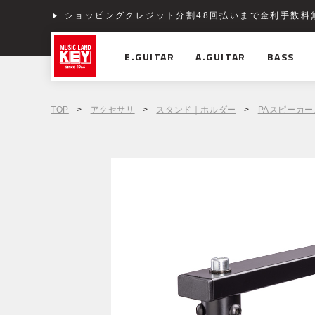
ショッピングクレジット分割48回払いまで金利手数料
E.GUITAR
A.GUITAR
BASS
TOP
>
アクセサリ
>
スタンド｜ホルダー
>
PAスピーカ