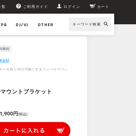
一覧
ご利用ガイド
ログイン
カート
/PA
DJ/VJ
OTHER
キーワード検索
ウォールマウントブラケット [19430]
K&M
カーを取り付け可能にするウォールマウン
。
ルマウントブラケット
1,900円
(税込)