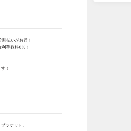
分割払いがお得！
金利手数料0%！
ます！
トブラケット。