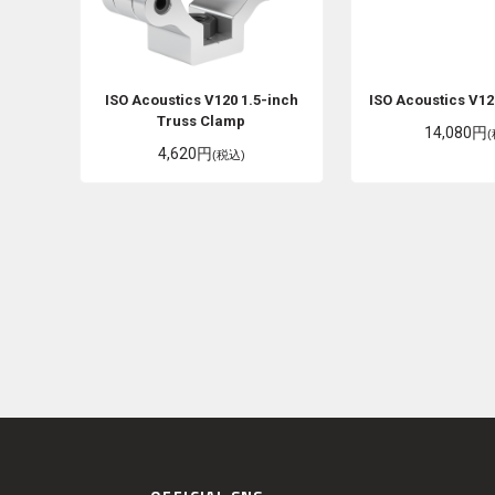
ISO Acoustics
V120 1.5-inch
ISO Acoustics
V12
Truss Clamp
14,080円
4,620円
(税込)