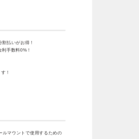
分割払いがお得！
金利手数料0%！
ます！
ntをウォールマウントで使用するための