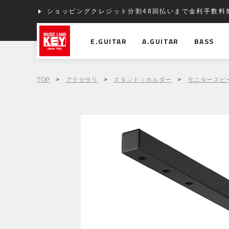
ショッピングクレジット分割48回払いまで金利手数料
E.GUITAR
A.GUITAR
BASS
TOP
>
アクセサリ
>
スタンド｜ホルダー
>
モニタースピ