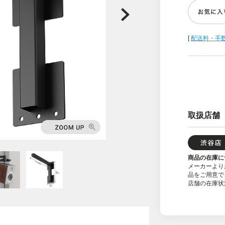
[
配送料・手
取扱店舗
商品の在庫に
メーカーより
品をご用意で
店舗の在庫状