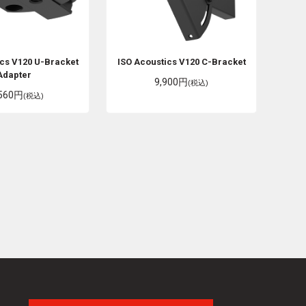
ics
V120 U-Bracket
ISO Acoustics
V120 C-Bracket
Adapter
9,900円
(税込)
,560円
(税込)