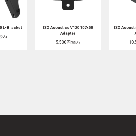
0 L-Bracket
ISO Acoustics
V120 107x50
ISO Acoust
Adapter
(税込)
5,500円
10
(税込)