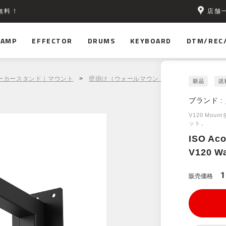
店舗
無料！
AMP
EFFECTOR
DRUMS
KEYBOARD
DTM/REC
ーカースタンド｜マウント
>
壁掛け（ウォールマウント）｜天吊り金具
> I
ブランド :
V120 Mo
ット。
ISO Aco
V120 Wa
1
販売価格