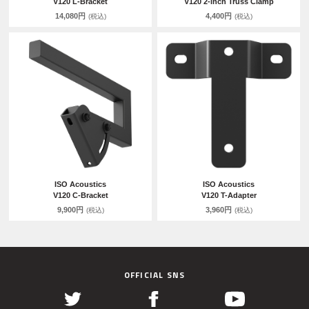
V120 L-Bracket
V120 2-inch Truss Clamp
14,080円
4,400円
(税込)
(税込)
ISO Acoustics
ISO Acoustics
V120 C-Bracket
V120 T-Adapter
9,900円
3,960円
(税込)
(税込)
OFFICIAL SNS