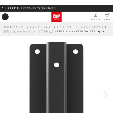
5,000円以上お買い上げで送料無料！
ログイン
カート
TOP
>
アクセサリ
>
スタンド｜ホルダー
>
モニタースピーカースタンド｜マウント
>
壁掛け（ウォールマウント）｜天吊り金具
> ISO Acoustics V120 50x107 Adapter