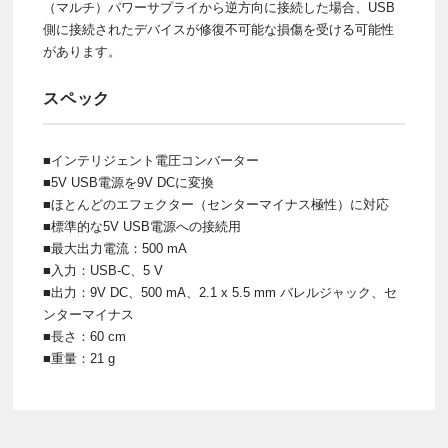
（マルチ）パワーサプライから逆方向に接続した場合、USB
側に接続されたデバイスが修復不可能な損傷を受ける可能性
があります。
スペック
■インテリジェント電圧コンバーター
■5V USB電源を9V DCに変換
■ほとんどのエフェクター（センターマイナス極性）に対応
■標準的な5V USB電源への接続用
■最大出力電流：500 mA
■入力：USB-C、5 V
■出力：9V DC、500 mA、2.1 x 5.5 mm バレルジャック、セ
ンターマイナス
■長さ：60 cm
■重量：21 g