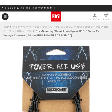
5,000円以上お買い上げで送料無料！
ログイン
カート
TOP
>
アクセサリ
>
ケーブル｜電源｜ワイヤレスシステム
>
電源｜電源ケーブル
>
DC
ケーブル｜変換ケーブル
> RockBoard by Warwick Intelligent USB-C 5V to 9V
Voltage Converter, 60 cm [RBO POWER ACE USB C6]