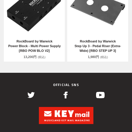
RockBoard by Warwick
RockBoard by Warwick
Power Block - Multi Power Supply
Step Up 3 - Pedal Riser (Extra-
[RBO POW BLO V2]
Wide) [RBO STEP UP 3]
13,200円
1,980円
(税込)
(税込)
OFFICIAL SNS