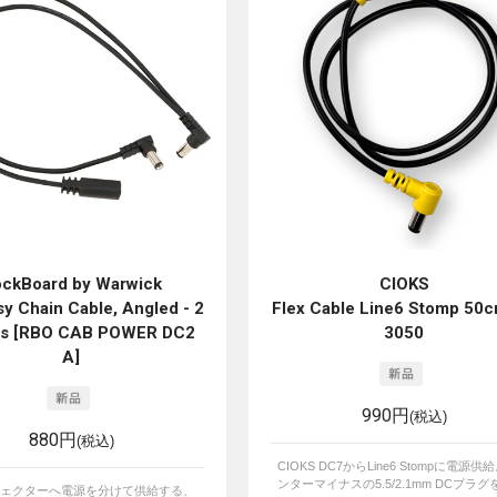
ckBoard by Warwick
CIOKS
isy Chain Cable, Angled - 2
Flex Cable Line6 Stomp 50
ts [RBO CAB POWER DC2
3050
A]
990円
(税込)
880円
(税込)
CIOKS DC7からLine6 Stompに電源供
ンターマイナスの5.5/2.1mm DCプラグを
フェクターへ電源を分けて供給する、