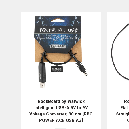
RockBoard by Warwick
Ro
Intelligent USB-A 5V to 9V
Flat
Voltage Converter, 30 cm [RBO
Straig
POWER ACE USB A3]