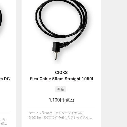
CIOKS
cm DC
Flex Cable 50cm Straight 1050I
1,100円
(税込)
ケーブル長50cm、センターマイナスの
5.5/2.1mm DCプラグを備えたフレックスケ...
給。セ
備...