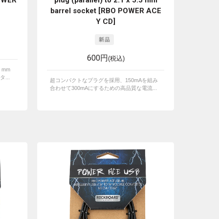
POWER
plug (parallel) to 2.1 x 5.5 mm
barrel socket [RBO POWER ACE
Y CD]
600円
(税込)
 mm
...
超コンパクトなプラグを採用、150mAを組み
合わせて300mAにするための高品質な電流...