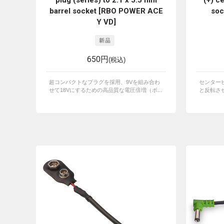
plug (series) to 2.1 x 5.5 mm
(+) c
barrel socket [RBO POWER ACE
soc
Y VD]
650円
(税込)
超コンパクトなプラグを採用、9Vを組み合わ
センター
せて18Vにするための高品質な電圧倍増（ボ...
と反転させ