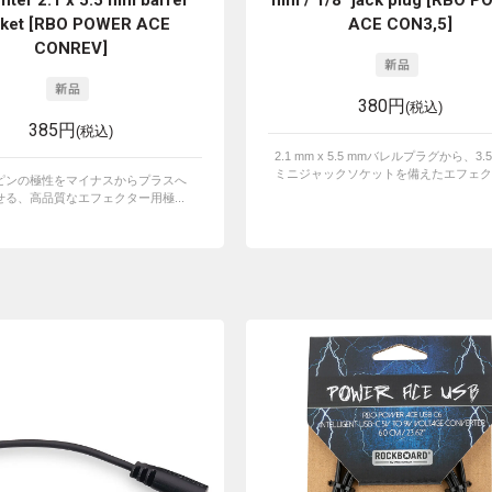
enter 2.1 x 5.5 mm barrel
mm / 1/8" jack plug [RBO 
ket [RBO POWER ACE
ACE CON3,5]
CONREV]
380円
(税込)
385円
(税込)
2.1 mm x 5.5 mmバレルプラグから、3.5
ミニジャックソケットを備えたエフェクタ
ピンの極性をマイナスからプラスへ
る、高品質なエフェクター用極...