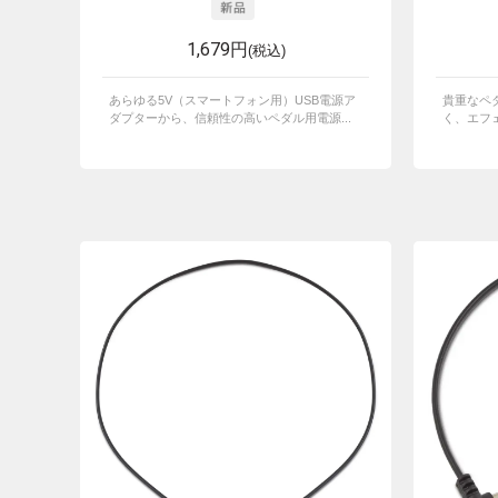
1,679円
(税込)
あらゆる5V（スマートフォン用）USB電源ア
貴重なペ
ダプターから、信頼性の高いペダル用電源...
く、エフェ