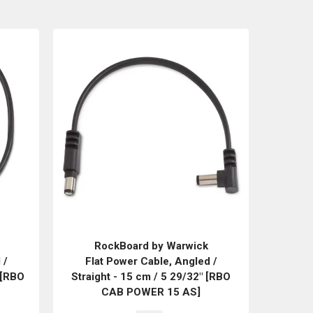
RockBoard by Warwick
 /
Flat Power Cable, Angled /
 [RBO
Straight - 15 cm / 5 29/32" [RBO
CAB POWER 15 AS]