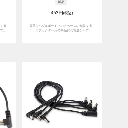
462円
(税込)
を省
貴重なペダルボード上のスペースの無駄を省
...
く、エフェクター用の高品質な電源ケーブ...