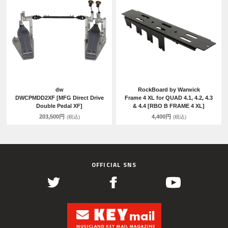
dw
RockBoard by Warwick
DWCPMDD2XF [MFG Direct Drive
Frame 4 XL for QUAD 4.1, 4.2, 4.3
Double Pedal XF]
& 4.4 [RBO B FRAME 4 XL]
203,500円
4,400円
(税込)
(税込)
OFFICIAL SNS