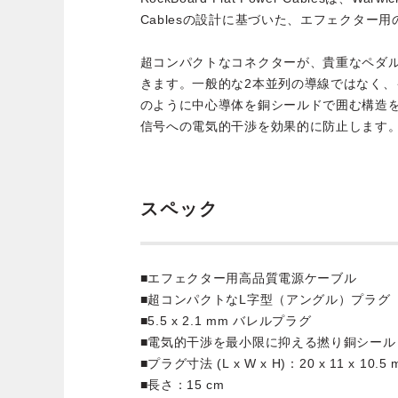
Cablesの設計に基づいた、エフェクター
超コンパクトなコネクターが、貴重なペダ
きます。一般的な2本並列の導線ではなく
のように中心導体を銅シールドで囲む構造
信号への電気的干渉を効果的に防止します
スペック
■エフェクター用高品質電源ケーブル
■超コンパクトなL字型（アングル）プラグ
■5.5 x 2.1 mm バレルプラグ
■電気的干渉を最小限に抑える撚り銅シール
■プラグ寸法 (L x W x H)：20 x 11 x 10.5
■長さ：15 cm