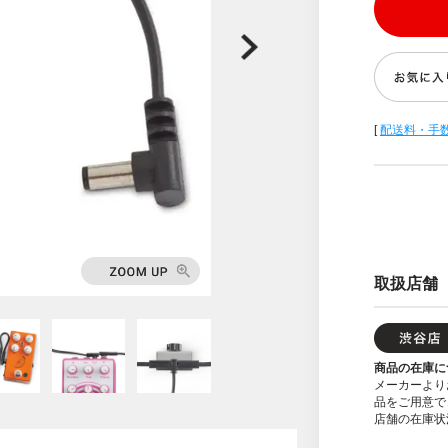
[
配送料・手
取扱店舗
商品の在庫に
メーカーより
品をご用意で
店舗の在庫状