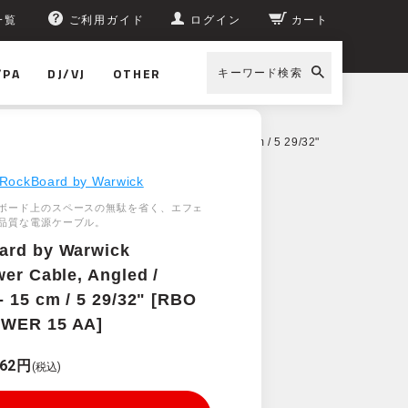
一覧
ご利用ガイド
ログイン
カート
/PA
DJ/VJ
OTHER
キーワード検索
wick Flat Power Cable, Angled / Angled - 15 cm / 5 29/32"
RockBoard by Warwick
ボード上のスペースの無駄を省く、エフェ
品質な電源ケーブル。
ard by Warwick
wer Cable, Angled /
- 15 cm / 5 29/32" [RBO
WER 15 AA]
462円
(税込)