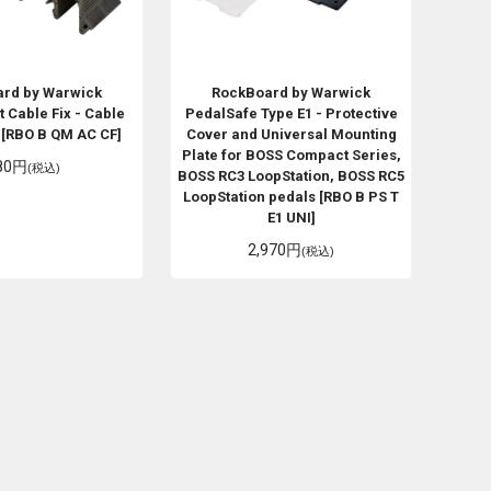
rd by Warwick
RockBoard by Warwick
 Cable Fix - Cable
PedalSafe Type E1 - Protective
s [RBO B QM AC CF]
Cover and Universal Mounting
Plate for BOSS Compact Series,
80円
(税込)
BOSS RC3 LoopStation, BOSS RC5
LoopStation pedals [RBO B PS T
E1 UNI]
2,970円
(税込)