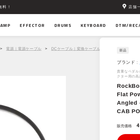
店舗
無料！
AMP
EFFECTOR
DRUMS
KEYBOARD
DTM/REC
>
電源｜電源ケーブル
>
DCケーブル｜変換ケーブル
> RockBoard by War
ブランド :
貴重なペダル
クター用の高
RockBo
Flat Po
Angled 
CAB PO
販売価格