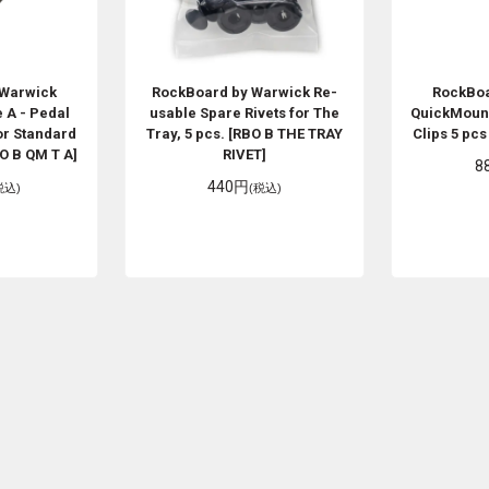
 Warwick
RockBoard by Warwick
Re-
RockBoa
 A - Pedal
usable Spare Rivets for The
QuickMount
or Standard
Tray, 5 pcs. [RBO B THE TRAY
Clips 5 pc
O B QM T A]
RIVET]
8
440円
税込)
(税込)