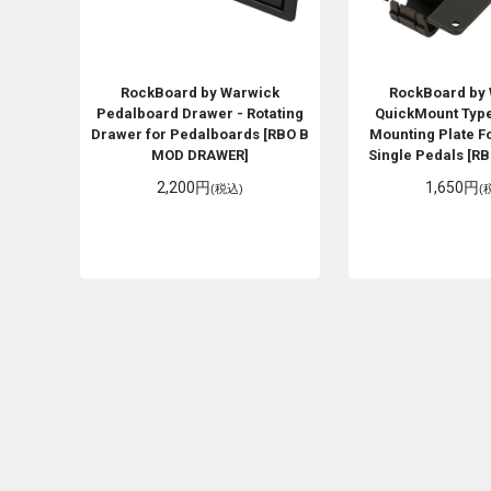
RockBoard by Warwick
RockBoard by
Pedalboard Drawer - Rotating
QuickMount Type
Drawer for Pedalboards [RBO B
Mounting Plate F
MOD DRAWER]
Single Pedals [RB
2,200円
1,650円
(税込)
(