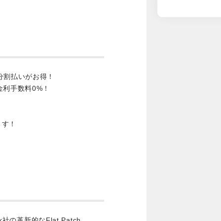
分割払いがお得！
金利手数料0%！
ます！
ick社の革新的なFlat Patch