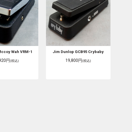
Mccoy Wah VRM-1
Jim Dunlop
GCB95 Crybaby
,920円
19,800円
(税込)
(税込)