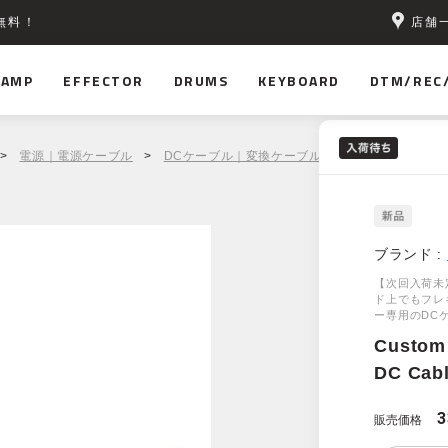
店舗
無料！
AMP
EFFECTOR
DRUMS
KEYBOARD
DTM/REC
>
電源｜電源ケーブル
>
DCケーブル｜変換ケーブル
> Custom Audio Ja
ブランド :
【次回入荷未
ド上でもフレ
ー専用のDC
Custom 
DC Cabl
販売価格