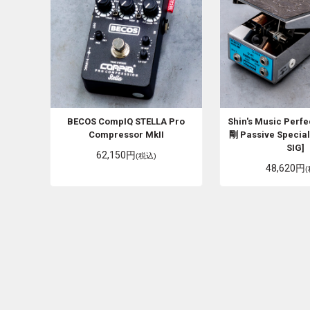
BECOS
CompIQ STELLA Pro
Shin's Music
Perfe
Compressor MkII
剛 Passive Special
SIG]
62,150円
(税込)
48,620円