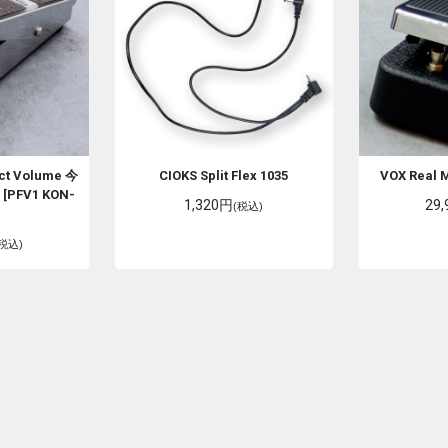
ct Volume 今
CIOKS
Split Flex 1035
VOX
Real 
 [PFV1 KON-
1,320円
29
(税込)
(税込)