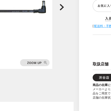
[
配送料・手
取扱店舗
商品の在庫に
メーカーより
品をご用意で
店舗の在庫状