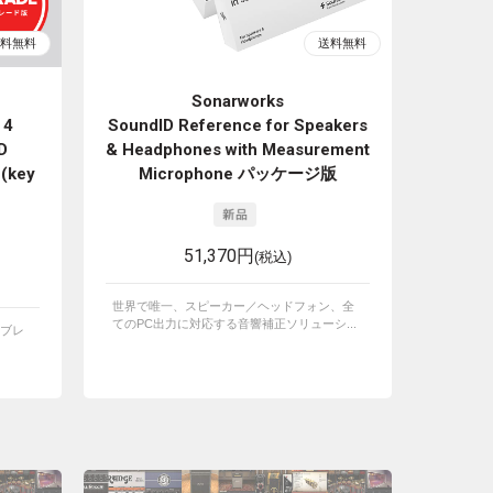
Sonarworks
 4
SoundID Reference for Speakers
D
& Headphones with Measurement
 (key
Microphone パッケージ版
51,370円
(税込)
世界で唯一、スピーカー／ヘッドフォン、全
てのPC出力に対応する音響補正ソリューシ...
ブレ