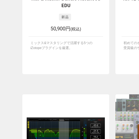
EDU
50,900円
(税込)
ミックス&マスタリングで活躍する5つの
初めての
iZotopeプラグインを厳選。
受賞級のサ