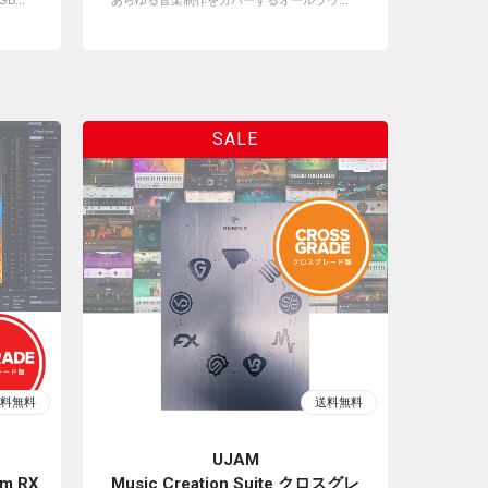
...
あらゆる音楽制作をカバーするオールラウ...
UJAM
om RX
Music Creation Suite クロスグレ