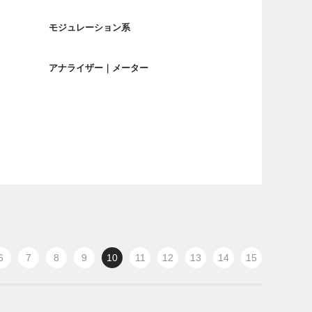
モジュレーション系
アナライザー｜メーター
6
7
8
9
10
11
12
13
14
15