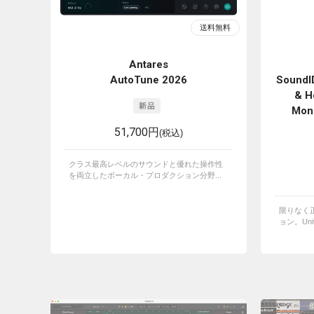
Antares
AutoTune 2026
SoundI
& H
Moni
51,700円
(税込)
クラス最高レベルのサウンドと優れた操作性
を両立したボーカル・プロダクション分野...
限りなく
ョン。Univ