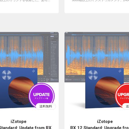
B以上のサウンドを収録した、あら...
9800種以上のインストゥルメント、240GB
iZotope
iZotope
Standard: Update from RX
RX 12 Standard: Upgrade fr