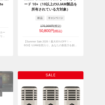
te
ード 10+（10以上のUJAM製品を
所有されている方対象）
170,300円
(税込)
50,800円
(税込)
カー
...
【Summer Sale 2026！最大93％OFF！～
8/16】UJAM全部入り。あなたの創造力を創...