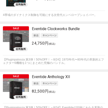
4帯域のダイナミクス制御を可能にする次世代エンベロープシェイパー。
Eventide
Clockworks Bundle
24,750円
(税込)
【Pluginpalooza 第3弾！50%OFF！～8/24】1970年代〜80年代の革新的エフ
ェクター6機種を1つにまとめた究極のバンドル。
Eventide
Anthology XII
82,500円
(税込)
【Pluginpalooza 第3弾！50%OFF！～8/24】Eventideの50年にわたる革新の