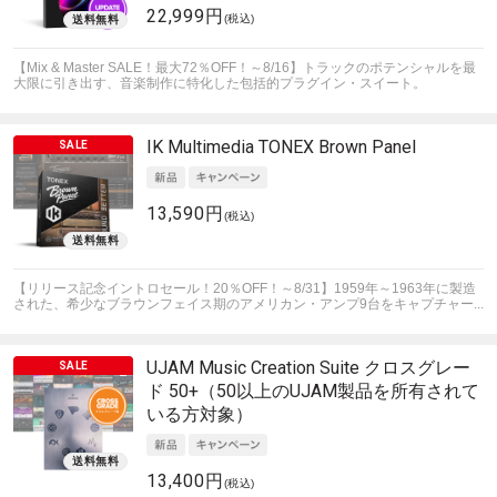
22,999円
(税込)
【Mix & Master SALE！最大72％OFF！～8/16】トラックのポテンシャルを最
大限に引き出す、音楽制作に特化した包括的プラグイン・スイート。
IK Multimedia
TONEX Brown Panel
13,590円
(税込)
【リリース記念イントロセール！20％OFF！～8/31】1959年～1963年に製造
された、希少なブラウンフェイス期のアメリカン・アンプ9台をキャプチャー...
UJAM
Music Creation Suite クロスグレー
ド 50+（50以上のUJAM製品を所有されて
いる方対象）
13,400円
(税込)