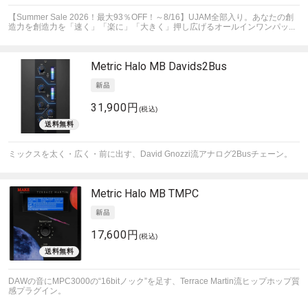
【Summer Sale 2026！最大93％OFF！～8/16】UJAM全部入り。あなたの創
造力を創造力を「速く」「楽に」「大きく」押し広げるオールインワンパッ...
Metric Halo
MB Davids2Bus
31,900円
(税込)
ミックスを太く・広く・前に出す、David Gnozzi流アナログ2Busチェーン。
Metric Halo
MB TMPC
17,600円
(税込)
DAWの音にMPC3000の“16bitノック”を足す、Terrace Martin流ヒップホップ質
感プラグイン。