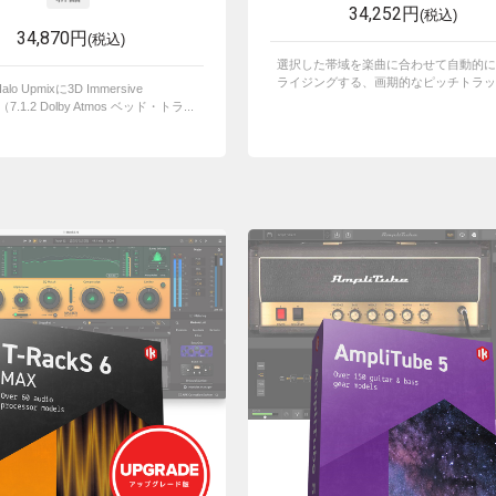
34,252円
(税込)
34,870円
(税込)
選択した帯域を楽曲に合わせて自動的に
ライジングする、画期的なピッチトラッキ
o Upmixに3D Immersive
n（7.1.2 Dolby Atmos ベッド・トラ...