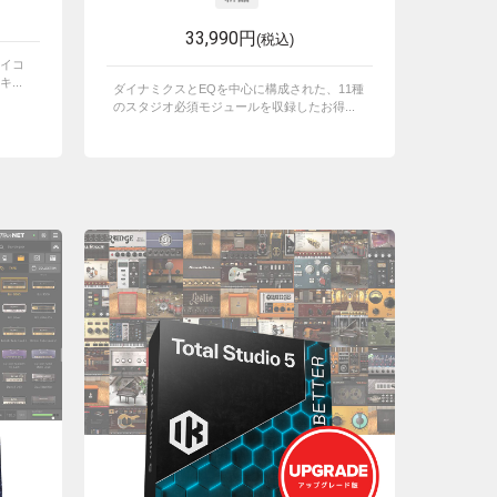
33,990円
(税込)
イコ
...
ダイナミクスとEQを中心に構成された、11種
のスタジオ必須モジュールを収録したお得...