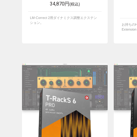
34,870円
(税込)
LM-Correct 2用ダイナミクス調整エクステン
ション。
お持ちのHal
Extensio