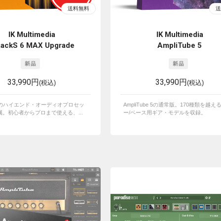
IK Multimedia
IK Multimedia
RackS 6 MAX Upgrade
AmpliTube 5
33,990円
33,990円
(税込)
(税込)
ものハイエンド・オーディオプロセッ
AmpliTube 5の通常版。170種類を越え
。初心者からプロまで使える、...
ー/ベース用ギア・モデルを収録。