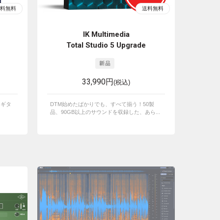
IK Multimedia
Total Studio 5 Upgrade
33,990円
(税込)
るギタ
DTM始めたばかりでも、すべて揃う！50製
品、90GB以上のサウンドを収録した、あら...