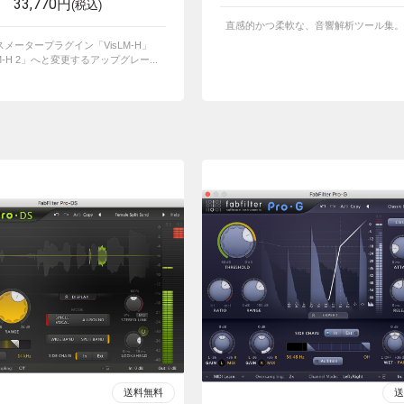
33,770円
(税込)
直感的かつ柔軟な、音響解析ツール集。
メータープラグイン「VisLM-H」
M-H 2」へと変更するアップグレー...