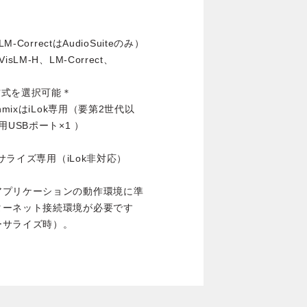
LM-CorrectはAudioSuiteのみ）
M-H、LM-Correct、
方式を選択可能＊
DownmixはiLok専用（要第2世代以
続用USBポート×1 ）
サライズ専用（iLok非対応）
アプリケーションの動作環境に準
ターネット接続環境が必要です
ーサライズ時）。