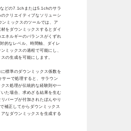
などの7.1chまたは5.1chのサラ
めのクリエイティブなソリューシ
ウンミックスのツールでは、ア
素材をダウンミックスするとダイ
のエネルギーのバランスがくずれ
は、相対的なレベル、時間軸、ダイレ
ウンミックスの過程で可能にし、
クスの生成を可能にします。
力に標準のダウンミックス係数を
キサーで処理すると、サラウン
ックス処理が伝統的な経験則や一
ていた場合、求めざる結果を生む
なリバーブが付加されたぼんやり
mixで補正してからダウンミックス
リアなダウンミックスを生成する