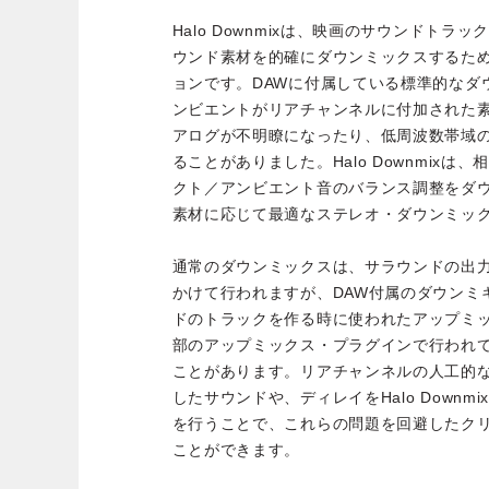
Halo Downmixは、映画のサウンドトラック
ウンド素材を的確にダウンミックスするた
ョンです。DAWに付属している標準的なダ
ンビエントがリアチャンネルに付加された
アログが不明瞭になったり、低周波数帯域
ることがありました。Halo Downmix
クト／アンビエント音のバランス調整をダ
素材に応じて最適なステレオ・ダウンミッ
通常のダウンミックスは、サラウンドの出
かけて行われますが、DAW付属のダウンミ
ドのトラックを作る時に使われたアップミ
部のアップミックス・プラグインで行われ
ことがあります。リアチャンネルの人工的
したサウンドや、ディレイをHalo Down
を行うことで、これらの問題を回避したク
ことができます。