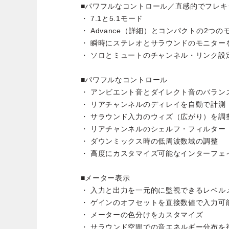
■パワフルなコントロール／直感的でフレキ
・ 7.1と5.1モード
・ Advance（詳細）とコンパクトの2つの
・ 瞬時にステレオとサラウンドのモニター
・ ソロとミュートのチャンネル・リンク設
■パワフルなコントロール
・ アンビエント音とダイレクト音のバラン
・ リアチャンネルのディレイを自動で計測
・ サラウンド入力のウィズ（広がり）を調
・ リアチャンネルのシェルフ・フィルター
・ ダウンミックス時の低周波数域の調整
・ 高度にカスタマイズ可能なインターフェ
■メーター表示
・ 入力と出力を一元的に監視できるレベル
・ ゲインのオフセットを直接数値で入力可
・ メーターの色分けをカスタマイズ
・ サラウンド空間での音エネルギー分布を