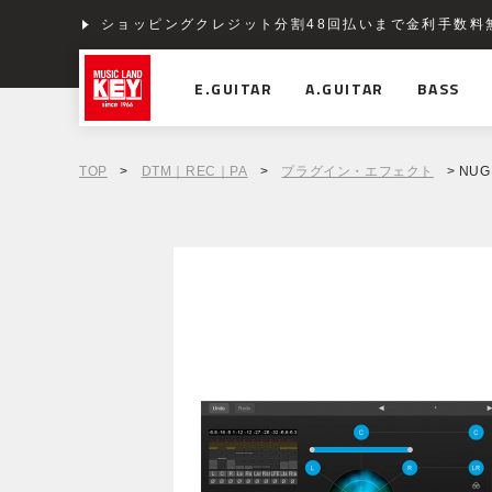
ショッピングクレジット分割48回払いまで金利手数料
E.GUITAR
A.GUITAR
BASS
TOP
>
DTM｜REC｜PA
>
プラグイン・エフェクト
> NUGE