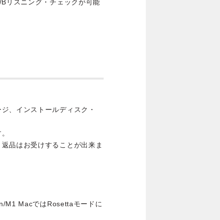
/Bリスニング・チェックが可能
ージ、インストールディスク・
す。
・返品はお受けすることが出来ま
ilicon/M1 MacではRosettaモードに