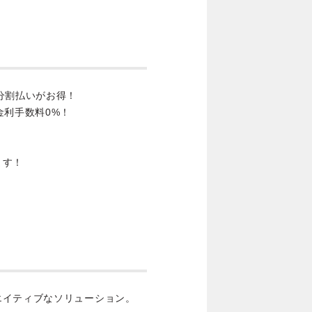
分割払いがお得！
金利手数料0%！
ます！
エイティブなソリューション。