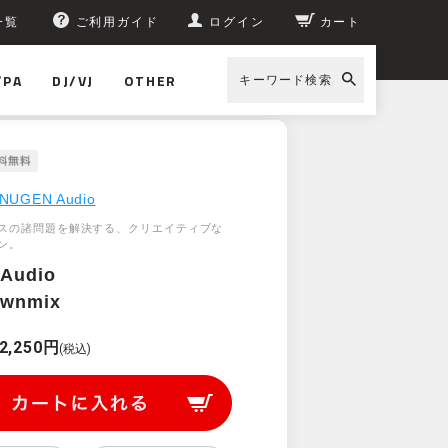
一覧
ご利用ガイド
ログイン
カート
/PA
DJ/VJ
OTHER
キーワード検索
NUGEN Audio
スの諸問題を解決する、クリエイティブな
ン。
Audio
ownmix
2,250円
(税込)