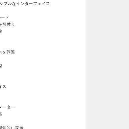
シブルなインターフェイス
モード
を切替え
定
スを調整
整
イス
メーター
能
視覚的に表示