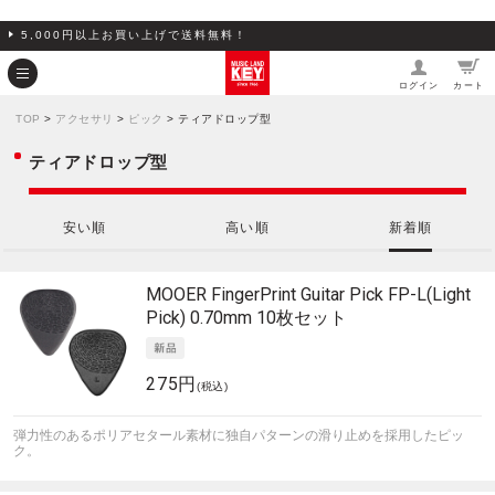
5,000円以上お買い上げで送料無料！
ログイン
カート
TOP
>
アクセサリ
>
ピック
> ティアドロップ型
ティアドロップ型
安い順
高い順
新着順
MOOER
FingerPrint Guitar Pick FP-L(Light
Pick) 0.70mm 10枚セット
275円
(税込)
弾力性のあるポリアセタール素材に独自パターンの滑り止めを採用したピッ
ク。