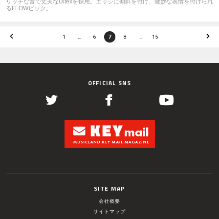
リッチな音で丈夫なUltexを採用。エッジに傾斜を付け、微妙な表情を付けられ
るFLOWピック。
1
…
6
7
8
…
15
OFFICIAL SNS
SITE MAP
会社概要
サイトマップ