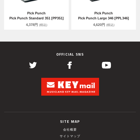
Pick Punch
Pick Punch
Pick Punch Standard 351 [PP351]
Pick Punch Large 346 [PPL346]
4,378円
4,620円
(税込)
(税込)
OFFICIAL SNS
SITE MAP
会社概要
サイトマップ