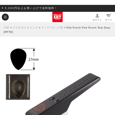
5,000円以上お買い上げで送料無料！
ログイン
カート
TOP
>
アクセサリ
>
ピック
>
ティアドロップ型
> Pick Punch Pick Punch Tear Drop
[PPTD]