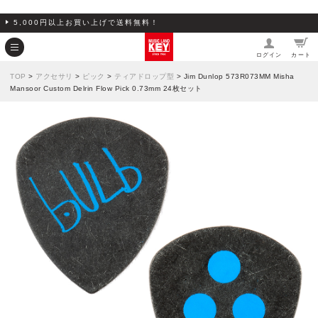
5,000円以上お買い上げで送料無料！
ログイン
カート
TOP
>
アクセサリ
>
ピック
>
ティアドロップ型
> Jim Dunlop 573R073MM Misha
Mansoor Custom Delrin Flow Pick 0.73mm 24枚セット