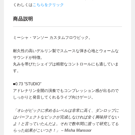
くわしくは
こちらをクリック
商品説明
ミーシャ・マンソー カスタムフロウピック。
耐久性の高いデルリン製でスムースな弾き心地とウォームな
サウンドが特徴。
丸みを帯びたシェイプは精密なコントロールにも適していま
す。
■0.73 “STUDIO”
アドレナリン全開の演奏でもコンプレッション感が出るので
しっかりと発音してくれるライブ向けゲージ。
「オレがピックに求めるレベルは非常に高く、ダンロップに
はパーフェクトなピックが完成しなければ全く興味持てない
よ！と言っていたんだよ。それで数年間に渡って研究しても
らった結果がこいつさ！」 – Misha Mansoor