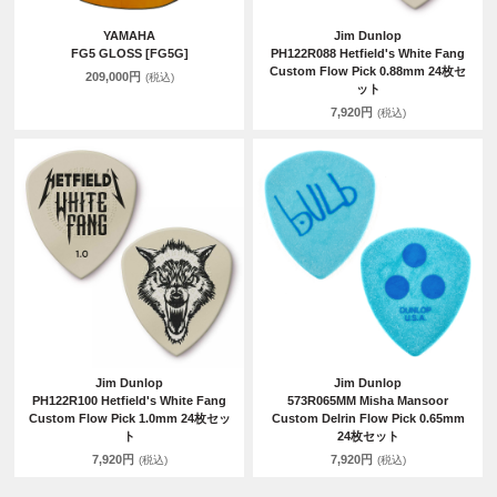
YAMAHA
Jim Dunlop
FG5 GLOSS [FG5G]
PH122R088 Hetfield's White Fang
Custom Flow Pick 0.88mm 24枚セ
209,000円
(税込)
ット
7,920円
(税込)
Jim Dunlop
Jim Dunlop
PH122R100 Hetfield's White Fang
573R065MM Misha Mansoor
Custom Flow Pick 1.0mm 24枚セッ
Custom Delrin Flow Pick 0.65mm
ト
24枚セット
7,920円
7,920円
(税込)
(税込)