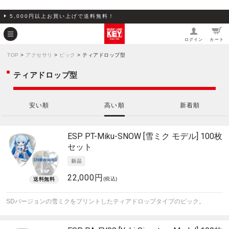
5,000円以上お買い上げで送料無料！
ログイン
カート
TOP
>
アクセサリ
>
ピック
> ティアドロップ型
ティアドロップ型
安い順
高い順
新着順
ESP
PT-Miku-SNOW [雪ミク モデル] 100枚
セット
22,000円
(税込)
SDバージョンの雪ミクをプリントしたティアドロップタイプのピック。