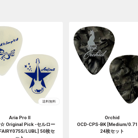
Aria Pro II
Orchid
o☆ Original Pick -セルロー
OCD-CPS-BK [Medium/0.7
-FAIRY075S/LUBL] 50枚セ
24枚セット