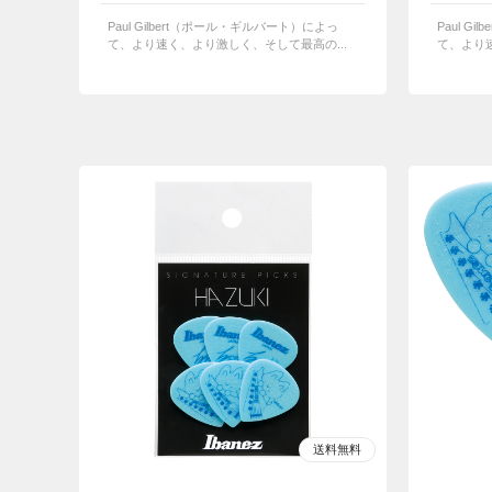
Paul Gilbert（ポール・ギルバート）によっ
Paul G
て、より速く、より激しく、そして最高の...
て、より速