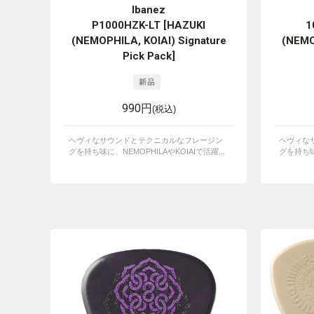
Ibanez
P1000HZK-LT [HAZUKI
1
(NEMOPHILA, KOIAI) Signature
(NEMO
Pick Pack]
990円
(税込)
ヘヴィなサウンドとテクニカルなフレージン
ヘヴィな
グを持ち味に、NEMOPHILAやKOIAIで活躍...
グを持ち味に