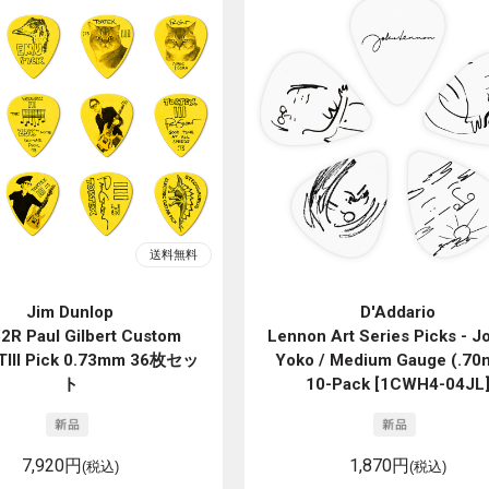
Jim Dunlop
D'Addario
2R Paul Gilbert Custom
Lennon Art Series Picks - J
 TIII Pick 0.73mm 36枚セッ
Yoko / Medium Gauge (.70
ト
10-Pack [1CWH4-04JL
7,920円
1,870円
(税込)
(税込)