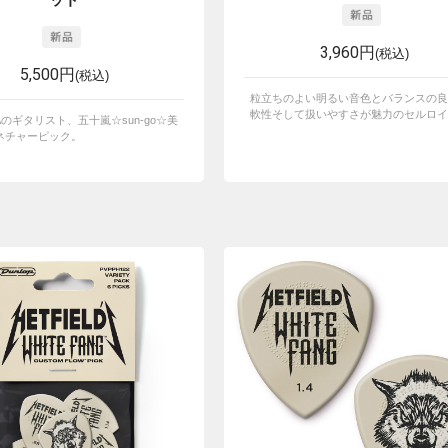
ット
3,960円
(税込)
5,500円
(税込)
粒立ちのよい明るい音色とバランスの良
軟性そして扱いやすさが魅力のセルロイド
YAのギタリスト、五十嵐☆sun-go☆美
ネチャーピック。