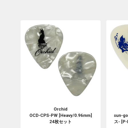
Orchid
OCD-CPS-PW [Heavy/0.96mm]
sun-g
24枚セット
ス- [P