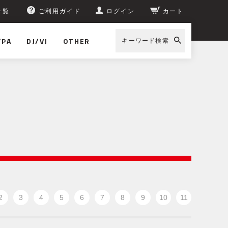
一覧
ご利用ガイド
ログイン
カート
/PA
DJ/VJ
OTHER
キーワード検索
2
3
4
5
6
7
8
9
10
11