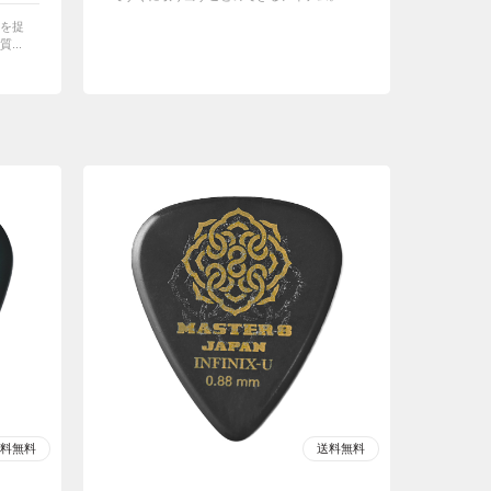
を捉
...