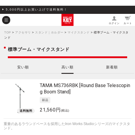
5,000円以上お買い上げで送料無料！
ログイン
カート
TOP
>
アクセサリ
>
スタンド｜ホルダー
>
マイクスタンド
> 標準ブーム・マイクスタ
ンド
標準ブーム・マイクスタンド
安い順
高い順
新着順
TAMA
MS736RBK [Round Base Telescopin
g Boom Stand]
21,560円
(税込)
重量のあるラウンドベースを採用したIron Works Studioシリーズのマイクスタ
ンド。