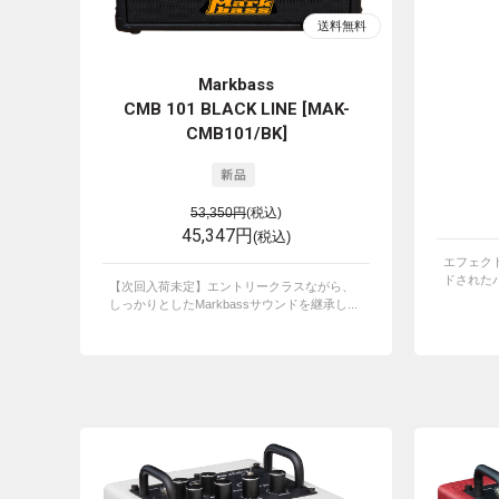
Markbass
CMB 101 BLACK LINE [MAK-
CMB101/BK]
53,350円
(税込)
45,347円
(税込)
エフェク
ドされたパ
【次回入荷未定】エントリークラスながら、
しっかりとしたMarkbassサウンドを継承し...