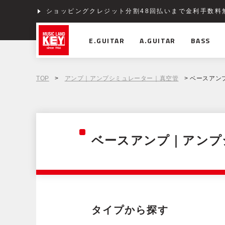
ショッピングクレジット分割48回払いまで金利手数料
E.GUITAR
A.GUITAR
BASS
TOP
>
アンプ｜アンプシミュレーター｜真空管
> ベースアン
ベースアンプ｜アンプ
タイプから探す