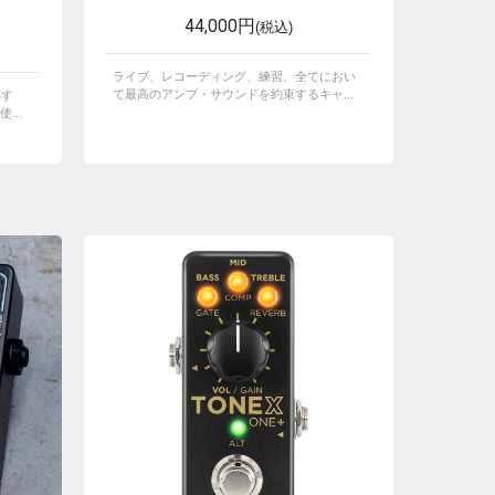
44,000円
(税込)
ライブ、レコーディング、練習、全てにおい
て最高のアンプ・サウンドを約束するキャ...
応す
...