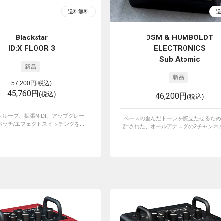
Blackstar
DSM & HUMBOLDT
ID:X FLOOR 3
ELECTRONICS
Sub Atomic
57,200円
(税込)
45,760円
(税込)
46,200円
(税込)
トループ、拡張MIDI、アップグレー
ベースの歪んだトーンを際立たせるため
ッチ/エフェクトスイッチングを...
計された、オールアナログの2チャンネルプ