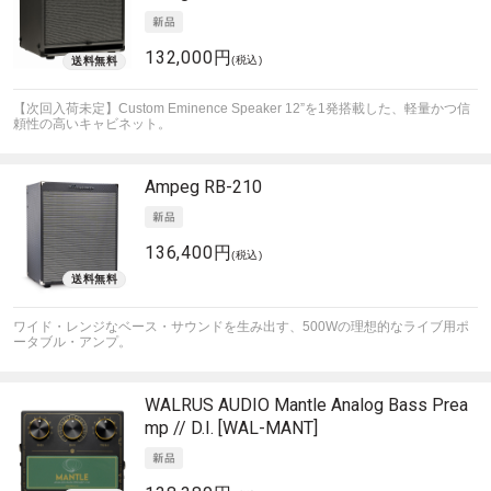
132,000円
(税込)
【次回入荷未定】Custom Eminence Speaker 12”を1発搭載した、軽量かつ信
頼性の高いキャビネット。
Ampeg
RB-210
136,400円
(税込)
ワイド・レンジなベース・サウンドを生み出す、500Wの理想的なライブ用ポ
ータブル・アンプ。
WALRUS AUDIO
Mantle Analog Bass Prea
mp // D.I. [WAL-MANT]