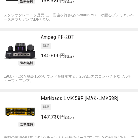
138,380円
(税込)
スタジオグレードを足元に。 妥協を許さないWalrus Audioが贈るプレミアムベ
ース用プリアンプ/DIペダル。
Ampeg
PF-20T
140,800円
(税込)
1960年代の名機B-15のサウンドを継承する、20W出力のコンパクトなフルチ
ューブ・アンプ。
Markbass
LMK 58R [MAK-LMK58R]
147,730円
(税込)
復刻の要望が非常に多い2チャンネル仕様のベースアンプ"LMK"が現代版として