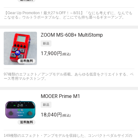
【Gear Up Promotion！最大27％OFF！～8/31】「なにも考えずに、なんでも
こなせる」ウルトラポータブルな、どこにでも持ち運べるギターアンプ。
ZOOM
MS-60B+ MultiStomp
17,900円
(税込)
97種類のエフェクト／アンプモデル搭載。あらゆる低音をクリエイトする、ベ
ース専用マルチストンプ。
MOOER
Prime M1
18,040円
(税込)
149種類のエフェクト・アンプモデルを収録した、コンパクトペダルサイズの