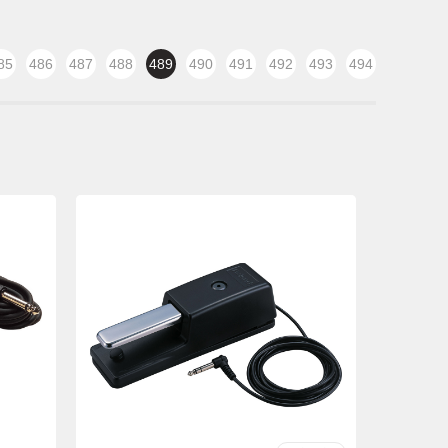
85
486
487
488
489
490
491
492
493
494