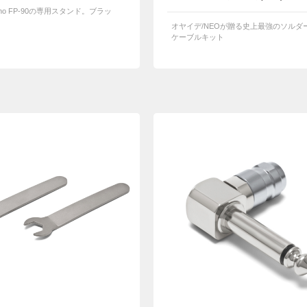
 Piano FP-90の専用スタンド。ブラッ
オヤイデ/NEOが贈る史上最強のソルダ
ケーブルキット