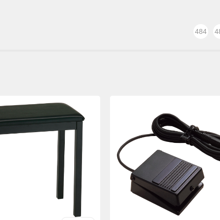
484
4