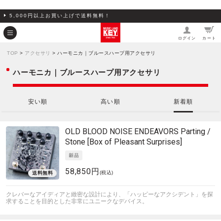
5,000円以上お買い上げで送料無料！
ログイン
カート
TOP
>
アクセサリ
> ハーモニカ｜ブルースハープ用アクセサリ
ハーモニカ｜ブルースハープ用アクセサリ
安い順
高い順
新着順
OLD BLOOD NOISE ENDEAVORS
Parting /
Stone [Box of Pleasant Surprises]
58,850円
(税込)
クレバーなアイディアと緻密な設計により、「ハッピーなアクシデント」を探
求することを目的とした非常にユニークなデバイス。