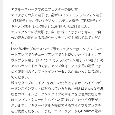
▼ブルースハープでのエフェクターの使い方
マイクからの入力端子は、必ず1/4インチモノラルフォン端子
（TS端子）をお使いください。ステレオ端子（TRS端子）や
キャノン端子（XLR端子）はお使いいただけません。
エフェクターの接続順は、自由に行ってかまいません。ご自
分の好みの音が出る接続やセッティングを探してみてくださ
い。
Lone Wolfのブルースハープ用エフェクターは、ソリッドステ
ートアンプでもチューブアンプでもお使いいただけます。ア
ウトプット端子は1/4インチモノラルフォン端子（TS端子）の
アンバランスド出力です。アンプ側は、マイク用の端子では
なく楽器用のインプットインピーダンスが高い入力に接続し
てください。
様々なタイプのマイクでお使いいただけますが、ハイインピ
ーダンスインプットに対応しているため、例えばShure SM58
などのローインピーダンスタイプのマイクをご使用になる際
はインプットをローからハイへと変換していただく必要がご
ざいます。（ギターペダルを接続できるマイクプリアンプ等
をご使用ください。）また、エフェクターからPhantom電源