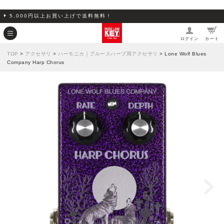
5,000円以上お買い上げで送料無料！
ログイン
カート
TOP
>
アクセサリ
>
ハーモニカ｜ブルースハープ用アクセサリ
> Lone Wolf Blues
Company Harp Chorus