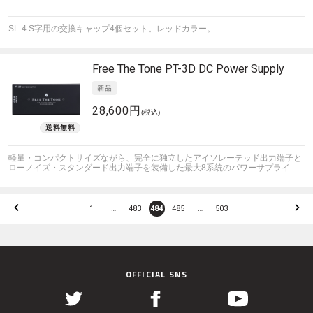
SL-4 S字用の交換キャップ4個セット。レッドカラー。
Free The Tone
PT-3D DC Power Supply
28,600円
(税込)
軽量・コンパクトサイズながら、完全に独立したアイソレーテッド出力端子と
ローノイズ・スタンダード出力端子を装備した最大8系統のパワーサプライ
1
…
483
484
485
…
503
OFFICIAL SNS