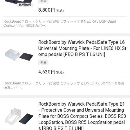
8,800円
(税込)
RockBoardスロットグリッドに完璧にフィットするNEURAL DSP Quad
Cortexペダル用保護カバー。
RockBoard by Warwick
PedalSafe Type L6
Universal Mounting Plate - For LINE6 HX St
omp pedals [RBO B PS T L6 UNI]
4,620円
(税込)
RockBoardスロットグリッドに完璧にフィットするLINE6 HX Stompペダル用
保護カバー。
RockBoard by Warwick
PedalSafe Type E1
- Protective Cover and Universal Mounting
Plate for BOSS Compact Series, BOSS RC3
LoopStation, BOSS RC5 LoopStation pedal
s [RBO B PS T E1 UNI]