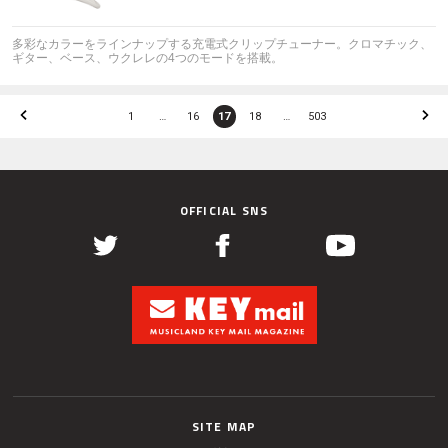
多彩なカラーをラインナップする充電式クリップチューナー。クロマチック、
ギター、ベース、ウクレレの4つのモードを搭載。
1
…
16
17
18
…
503
OFFICIAL SNS
SITE MAP