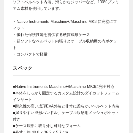
ソフトベルベット内装、滑らかなジッパーなど、100%プレミ
アム素材を使用しています。
・Native Instruments Maschine+/Maschine MK3 に完璧にフ
ィット
・優れた保護性能を提供する硬質成形ケース
・超ソフトなベルベット内張りとケーブル収納用の内ポケッ
ト
・コンパクトで軽量
スペック
■Native Instruments Maschine+/Maschine MK3に完全対応
■本体をしっかり固定するカスタム設計のダイカットフォーム
インサート
■耐久性の高い成形EVA外装と非常に柔らかいベルベット内装
■握りやすい成形ハンドル、ケーブル収納用メッシュポケット
付き
■ケース底部に取り外し可能なフォーム
■外寸：約 40.0 × 36.2 × 5.7 cm