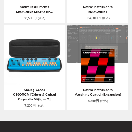
Native Instruments
Native Instruments
MASCHINE MIKRO MK3
MASCHINE+
38,500円
154,300円
(税込)
(税込)
Analog Cases
Native Instruments
G19ORGM [Critter & Guitari
Maschine Central (Expansion)
Organelle M用ケース]
5,299円
(税込)
7,200円
(税込)