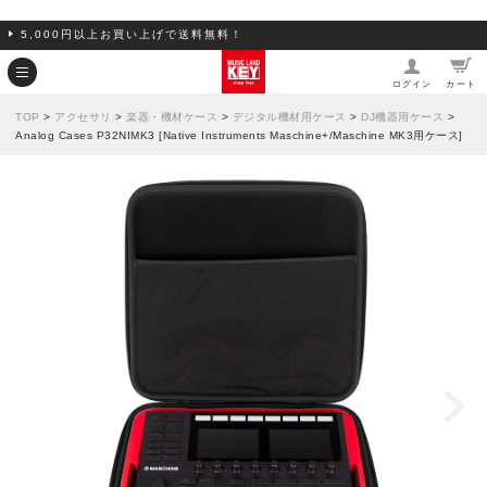
5,000円以上お買い上げで送料無料！
ログイン
カート
TOP
>
アクセサリ
>
楽器・機材ケース
>
デジタル機材用ケース
>
DJ機器用ケース
>
Analog Cases P32NIMK3 [Native Instruments Maschine+/Maschine MK3用ケース]