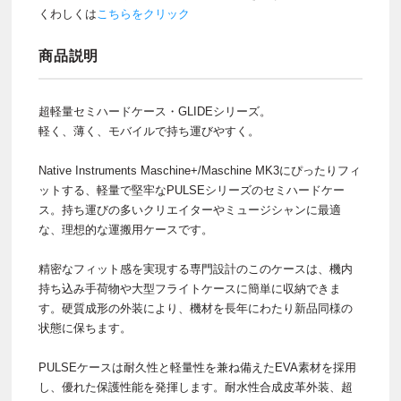
くわしくは
こちらをクリック
商品説明
超軽量セミハードケース・GLIDEシリーズ。
軽く、薄く、モバイルで持ち運びやすく。
Native Instruments Maschine+/Maschine MK3にぴったりフィ
ットする、軽量で堅牢なPULSEシリーズのセミハードケー
ス。持ち運びの多いクリエイターやミュージシャンに最適
な、理想的な運搬用ケースです。
精密なフィット感を実現する専門設計のこのケースは、機内
持ち込み手荷物や大型フライトケースに簡単に収納できま
す。硬質成形の外装により、機材を長年にわたり新品同様の
状態に保ちます。
PULSEケースは耐久性と軽量性を兼ね備えたEVA素材を採用
し、優れた保護性能を発揮します。耐水性合成皮革外装、超