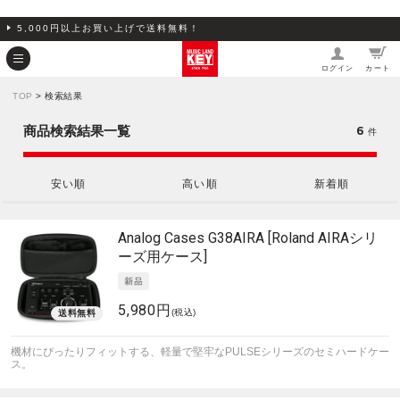
5,000円以上お買い上げで送料無料！
ログイン
カート
TOP
> 検索結果
6
商品検索結果一覧
件
安い順
高い順
新着順
Analog Cases
G38AIRA [Roland AIRAシリ
ーズ用ケース]
5,980円
(税込)
機材にぴったりフィットする、軽量で堅牢なPULSEシリーズのセミハードケー
ス。