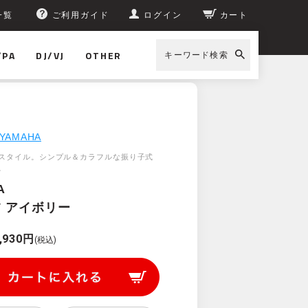
一覧
ご利用ガイド
ログイン
カート
/PA
DJ/VJ
OTHER
キーワード検索
YAMAHA
スタイル。シンプル＆カラフルな振り子式
。
A
IV アイボリー
,930円
(税込)