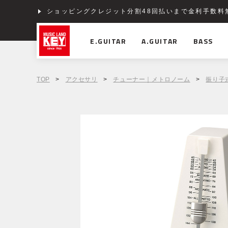
ショッピングクレジット分割48回払いまで金利手数料
E.GUITAR
A.GUITAR
BASS
TOP
>
アクセサリ
>
チューナー｜メトロノーム
>
振り子