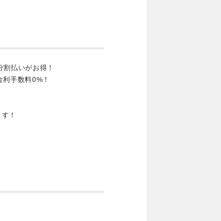
分割払いがお得！
金利手数料0%！
ます！