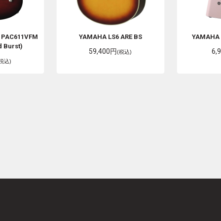
A PAC611VFM
YAMAHA
LS6 ARE BS
YAMAH
 Burst)
59,400円
6,
(税込)
(税込)