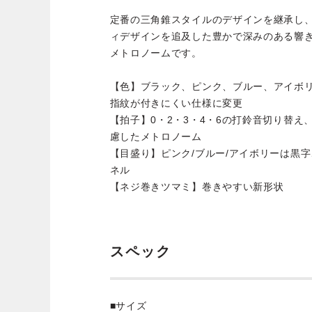
定番の三角錐スタイルのデザインを継承し
ィデザインを追及した豊かで深みのある響
メトロノームです。
【色】ブラック、ピンク、ブルー、アイボ
指紋が付きにくい仕様に変更
【拍子】0・2・3・4・6の打鈴音切り替
慮したメトロノーム
【目盛り】ピンク/ブルー/アイボリーは黒
ネル
【ネジ巻きツマミ】巻きやすい新形状
スペック
■サイズ