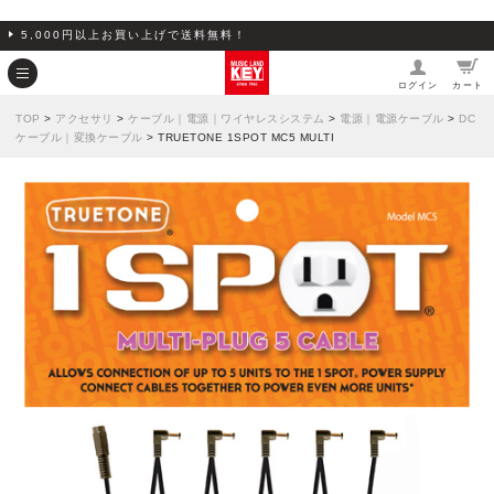
5,000円以上お買い上げで送料無料！
ログイン
カート
TOP
>
アクセサリ
>
ケーブル｜電源｜ワイヤレスシステム
>
電源｜電源ケーブル
>
DC
ケーブル｜変換ケーブル
> TRUETONE 1SPOT MC5 MULTI