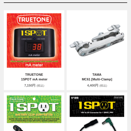
TRUETONE
TAMA
1SPOT mA meter
MC61 [Multi-Clamp]
7,150円
4,400円
(税込)
(税込)