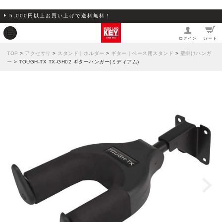
5,000円以上お買い上げで送料無料！
ログイン
カート
TOP
>
アクセサリ
>
スタンド｜ホルダー
>
ギター｜ベース用スタンド
>
壁掛けハンガ
ー
> TOUGH-TX TX-GH02 ギターハンガー(ミディアム)