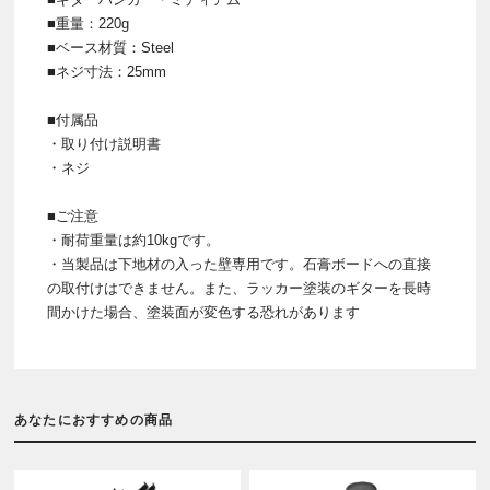
■重量：220g
■ベース材質：Steel
■ネジ寸法：25mm
■付属品
・取り付け説明書
・ネジ
■ご注意
・耐荷重量は約10kgです。
・当製品は下地材の入った壁専用です。石膏ボードへの直接
の取付けはできません。また、ラッカー塗装のギターを長時
間かけた場合、塗装面が変色する恐れがあります
あなたにおすすめの商品