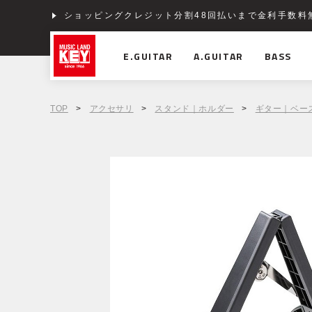
ショッピングクレジット分割48回払いまで金利手数料
E.GUITAR
A.GUITAR
BASS
TOP
>
アクセサリ
>
スタンド｜ホルダー
>
ギター｜ベー