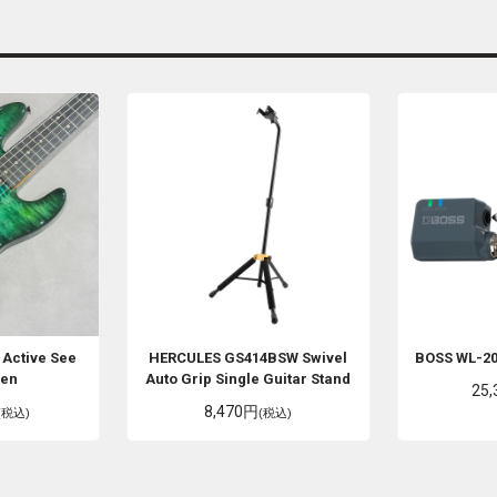
 Active See
HERCULES
GS414BSW Swivel
BOSS
WL-20
een
Auto Grip Single Guitar Stand
25
8,470円
(税込)
(税込)