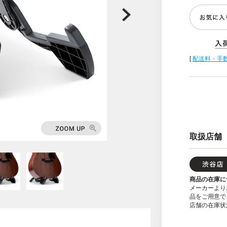
[
配送料・手
取扱店舗
商品の在庫に
メーカーより
品をご用意で
店舗の在庫状