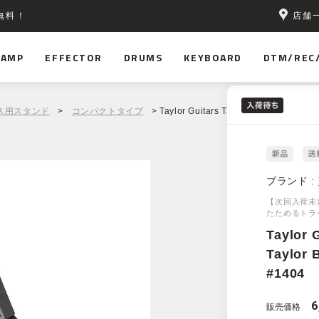
店舗
無料！
AMP
EFFECTOR
DRUMS
KEYBOARD
DTM/REC
ス用スタンド
>
コンパクトタイプ
> Taylor Guitars Taylor Black Travel G
ブランド :
【次回入荷未
たためるトラ
Taylor 
Taylor 
#1404
6
販売価格