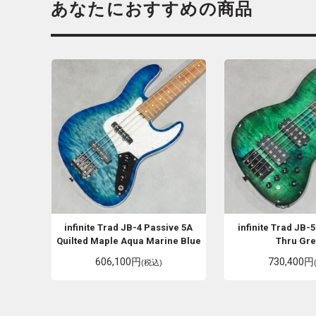
あなたにおすすめの商品
infinite
Trad JB-4 Passive 5A
infinite
Trad JB-5
Quilted Maple Aqua Marine Blue
Thru Gr
606,100円
730,400円
(税込)