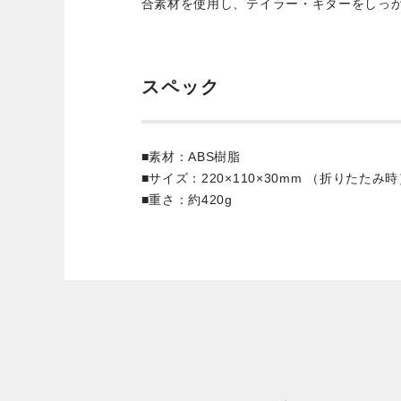
合素材を使用し、テイラー・ギターをしっ
スペック
■素材：ABS樹脂
■サイズ：220×110×30mm （折りたたみ
■重さ：約420g