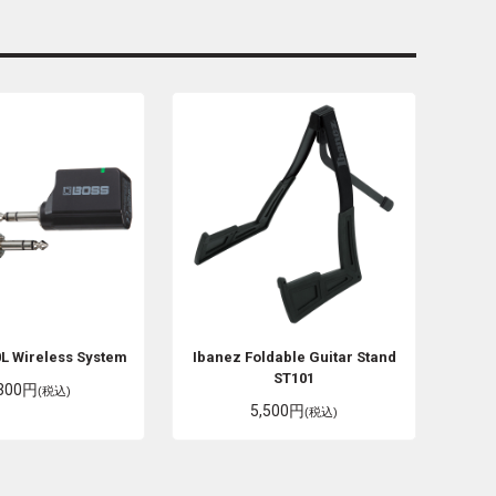
L Wireless System
Ibanez
Foldable Guitar Stand
ST101
,300円
(税込)
5,500円
(税込)