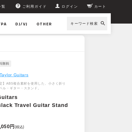
一覧
ご利用ガイド
ログイン
カート
/PA
DJ/VJ
OTHER
キーワード検索
uitar Stand #1404
Taylor Guitars
定】ABS複合素材を使用した、小さく折り
ベル・ギター・スタンド。
Guitars
Black Travel Guitar Stand
,050円
(税込)