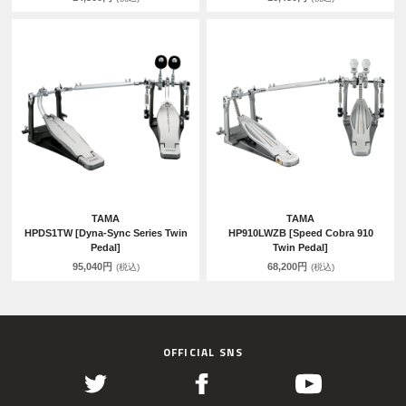
TAMA
TAMA
HPDS1TW [Dyna-Sync Series Twin
HP910LWZB [Speed Cobra 910
Pedal]
Twin Pedal]
95,040円
68,200円
(税込)
(税込)
OFFICIAL SNS