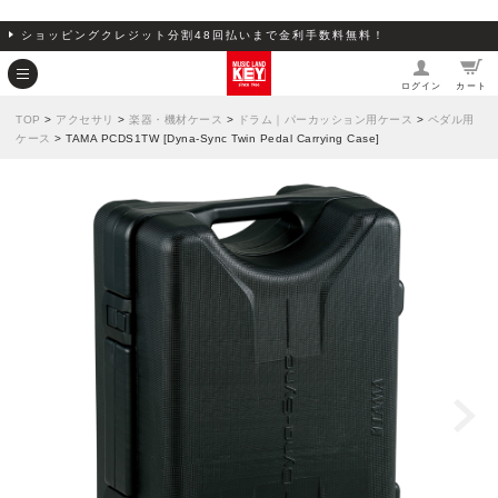
ショッピングクレジット分割48回払いまで金利手数料無料！
ログイン
カート
TOP
>
アクセサリ
>
楽器・機材ケース
>
ドラム｜パーカッション用ケース
>
ペダル用
ケース
> TAMA PCDS1TW [Dyna-Sync Twin Pedal Carrying Case]