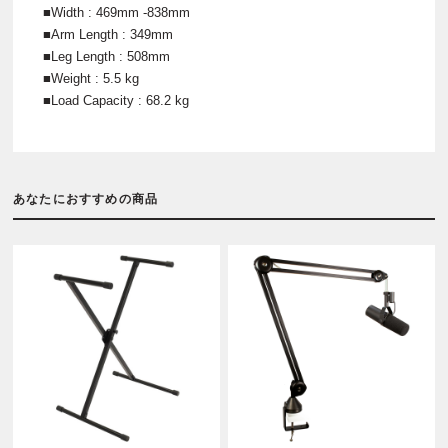
■Width : 469mm -838mm
■Arm Length : 349mm
■Leg Length : 508mm
■Weight : 5.5 kg
■Load Capacity : 68.2 kg
あなたにおすすめの商品