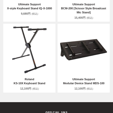
Ultimate Support
Ultimate Support
X-style Keyboard Stand IQ-X-1000
BCM-200 [Scissor Style Broadcast
Mic Stand]
9,680円
(税込)
15,400円
(税込)
Roland
Ultimate Support
KS-10X Keyboard Stand
Modular Device Stand MDS-100
12,100円
12,100円
(税込)
(税込)
OFFICIAL SNS