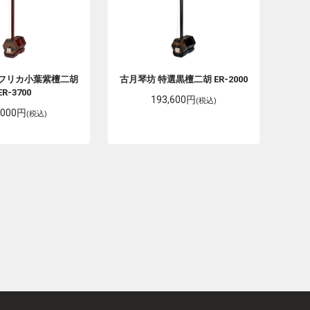
フリカ小葉紫檀二胡
古月琴坊
特選黒檀二胡 ER-2000
ER-3700
193,600円
(税込)
,000円
(税込)