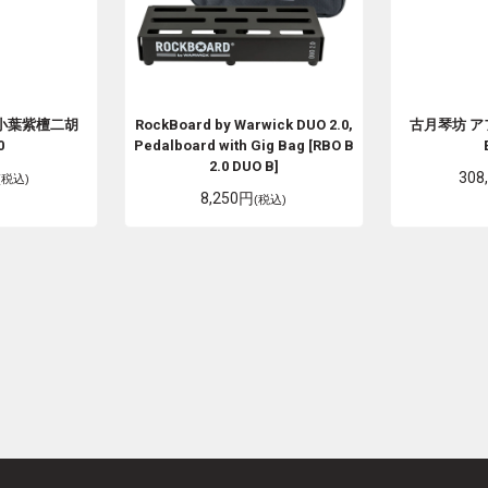
小葉紫檀二胡
RockBoard by Warwick
DUO 2.0,
古月琴坊
ア
0
Pedalboard with Gig Bag [RBO B
2.0 DUO B]
308
(税込)
8,250円
(税込)