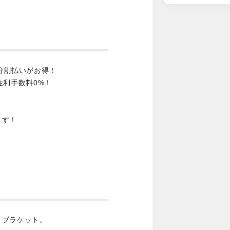
分割払いがお得！
金利手数料0%！
ます！
トブラケット。