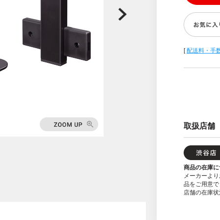
[
配送料・手
取扱店舗
商品の在庫に
メーカーより
品をご用意で
店舗の在庫状