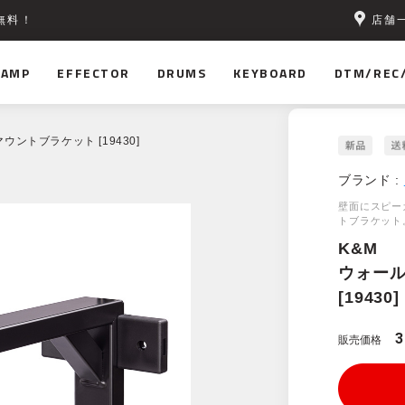
店舗
無料！
AMP
EFFECTOR
DRUMS
KEYBOARD
DTM/REC
マウントブラケット [19430]
ブランド :
壁面にスピー
トブラケット
K&M
ウォー
[19430]
3
販売価格