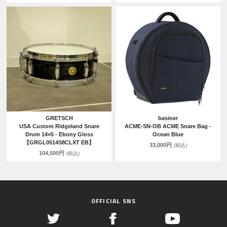
GRETSCH
basiner
USA Custom Ridgeland Snare
ACME-SN-OB ACME Snare Bag -
Drum 14×5 - Ebony Gloss
Ocean Blue
【GRGL0514S8CLXT EB】
33,000円
(税込)
104,500円
(税込)
OFFICIAL SNS