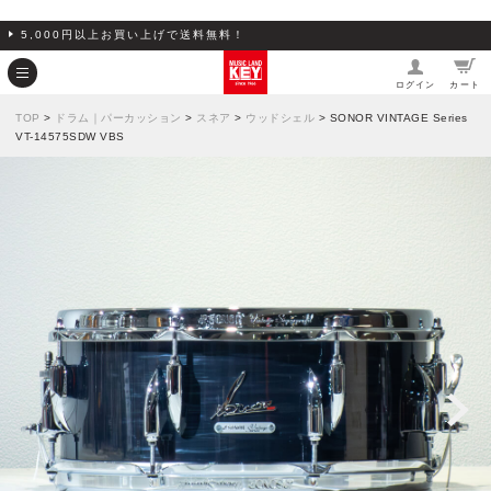
5,000円以上お買い上げで送料無料！
ログイン
カート
TOP
>
ドラム｜パーカッション
>
スネア
>
ウッドシェル
> SONOR VINTAGE Series
VT-14575SDW VBS