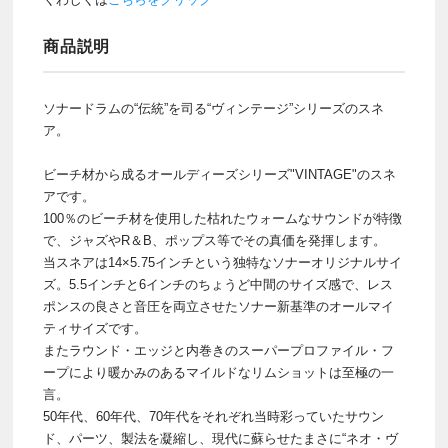
商品説明
ソナードラムの“伝統”を司る“ヴィンテージ”シリーズのスネ
ア。
ビーチ材から成るオールディーズシリーズ"VINTAGE"のスネ
アです。
100％のビーチ材を使用した枯れたウォームなサウンドが特徴
で、ジャズやR＆B、ポップス等でその真価を発揮します。
当スネアは14×5.75インチという独特なソナーオリジナルサイ
ズ。5.5インチと6インチのちょうど中間のサイズ感で、レス
ポンスの良さと音圧を両立させたソナー新基準のオールマイ
ティサイズです。
またラウンド・エッジと内巻きのスーパープロファイル・フ
ープにより暖かみのあるマイルドなリムショットは至極の一
言。
50年代、60年代、70年代をそれぞれ当時彩っていたサウン
ド、パーツ、製法を凝縮し、現代に蘇らせたまさに“ネオ・ヴ