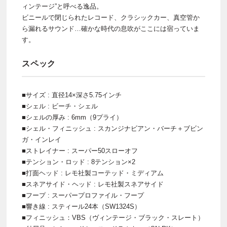
ィンテージ”と呼べる逸品。
ビニールで閉じられたレコード、クラシックカー、真空管か
ら漏れるサウンド…確かな時代の息吹がここには宿っていま
す。
スペック
■サイズ : 直径14×深さ5.75インチ
■シェル : ビーチ・シェル
■シェルの厚み : 6mm（9プライ）
■シェル・フィニッシュ : スカンジナビアン・バーチ＋ブビン
ガ・インレイ
■ストレイナー : スーパー50スローオフ
■テンション・ロッド : 8テンション×2
■打面ヘッド : レモ社製コーテッド・ミディアム
■スネアサイド・ヘッド : レモ社製スネアサイド
■フープ : スーパープロファイル・フープ
■響き線 : スティール24本（SW1324S）
■フィニッシュ：VBS（ヴィンテージ・ブラック・スレート）