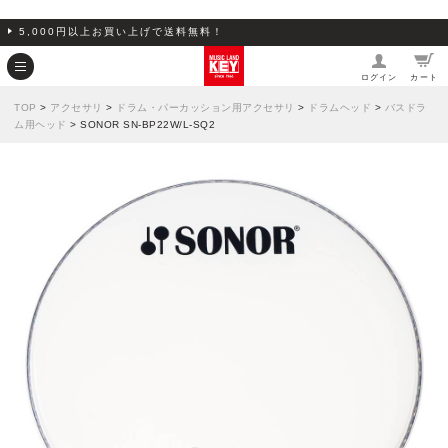
5,000円以上お買い上げで送料無料！
ログイン
カート
TOP
>
アクセサリ
>
ドラム・パーカッション用アクセサリ
>
ドラムヘッド
>
バスドラ
ム用ヘッド
> SONOR SN-BP22W/L-SQ2