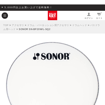
5,000円以上お買い上げで送料無料！
ログイン
カート
TOP
>
アクセサリ
>
ドラム・パーカッション用アクセサリ
>
ドラムヘッド
>
バスドラ
ム用ヘッド
> SONOR SN-BP20W/L-SQ2