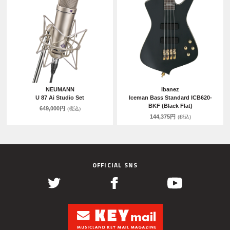
NEUMANN
Ibanez
U 87 Ai Studio Set
Iceman Bass Standard ICB620-
BKF (Black Flat)
649,000円
(税込)
144,375円
(税込)
OFFICIAL SNS