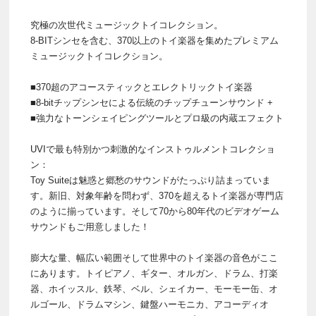
究極の次世代ミュージックトイコレクション。
8-BITシンセを含む、370以上のトイ楽器を集めたプレミアム
ミュージックトイコレクション。
■370超のアコースティックとエレクトリックトイ楽器
■8-bitチップシンセによる伝統のチップチューンサウンド +
■強力なトーンシェイピングツールとプロ級の内蔵エフェクト
UVIで最も特別かつ刺激的なインストゥルメントコレクショ
ン：
Toy Suiteは魅惑と郷愁のサウンドがたっぷり詰まっていま
す。新旧、対象年齢を問わず、370を超えるトイ楽器が専門店
のように揃っています。そして70から80年代のビデオゲーム
サウンドもご用意しました！
膨大な量、幅広い範囲そして世界中のトイ楽器の音色がここ
にあります。トイピアノ、ギター、オルガン、ドラム、打楽
器、ホイッスル、鉄琴、ベル、シェイカー、モーモー缶、オ
ルゴール、ドラムマシン、鍵盤ハーモニカ、アコーディオ