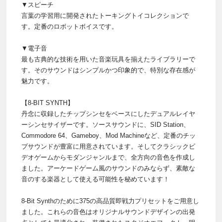
▼スピーチ
言葉の学習用に開発されたトーキングトイコレクションで
す。定番のロボットボイスです。
▼電子音
最も古典的な技術を用いた音楽玩具を揃えたライブラリーで
す。そのサウンドはシンプルかつ印象的で、特別な存在感が
魅力です。
【8-BIT SYNTH】
丹念に収録したチップシンセをベースにしたデュアルレイヤ
ーシンセサイザーです。ソースサウンドに、SID Station、
Commodore 64、Gameboy、Mod Machineなど、定番のチッ
プサウンドが豊富に用意されています。そしてクラシックビ
デオゲームからモダンジャンルまで、全方向の音色を作成し
ました。アーケードゲーム風のサウンドのみならず、素敵な
音のする楽器として使える可能性を秘めています！
8-Bit Synthのために375の高品質即戦力プリセットをご用意し
ました。これらの音色はオリジナルサウンドデザインの出発