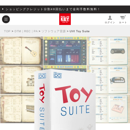
ショッピングクレジット分割48回払いまで金利手数料無料！
ログイン
カート
TOP
>
DTM｜REC｜PA
>
ソフトウェア音源
> UVI Toy Suite