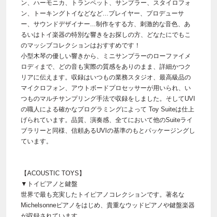
ン、ハーモニカ、トランペット、サンプラー、スタイロフォ
ン、トーキングトイなどなど...プレイヤー、プロデューサ
ー、サウンドデザイナー...制作をする方、刺激的な音色、あ
るいはトイ楽器の特別な響きをお探しの方、どなたにでもこ
のマッシブコレクションはおすすめです！
小型木琴の優しい響きから、ミニサンプラーのローファイメ
ロディまで、どの音も実際の質感をありのまま、詳細かつク
リアに伝えます。収録はいつもの業務スタジオ、最高級品の
マイクロフォン、アウトボードプロセッサーが用いられ、い
つものマルチサンプリング手法で収録をしました。そしてUVI
の職人による確かなプログラミングによって Toy Suiteは仕上
げられています。品質、演奏感、全てにおいて他のSuiteライ
ブラリーと同様、信頼あるUVIの基準のもとパッケージングし
ています。
【ACOUSTIC TOYS】
▼トイピアノと鍵盤
世界で最も充実したトイピアノコレクションです。著名な
Michelsonneピアノをはじめ、貴重なウッドピアノや鍵盤楽器
が収録されています。