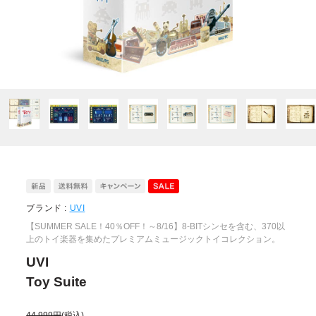
ブランド :
UVI
【SUMMER SALE！40％OFF！～8/16】8-BITシンセを含む、370以
上のトイ楽器を集めたプレミアムミュージックトイコレクション。
UVI
Toy Suite
44,999円
(税込)