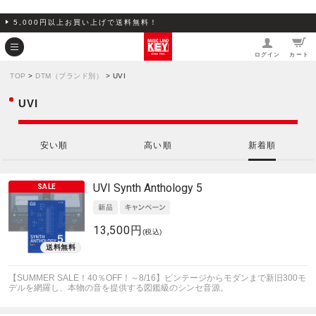
5,000円以上お買い上げで送料無料！
ログイン
カート
TOP
>
DTM（ブランド別）
> UVI
UVI
安い順
高い順
新着順
UVI
Synth Anthology 5
13,500円
(税込)
【SUMMER SALE！40％OFF！～8/16】ビンテージからモダンまで新旧300モ
デルを網羅し、本物の音を提供する図鑑級のシンセ音源。