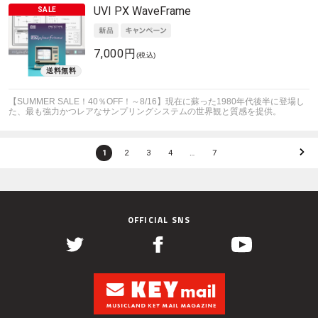
UVI
PX WaveFrame
7,000円
(税込)
【SUMMER SALE！40％OFF！～8/16】現在に蘇った1980年代後半に登場し
た、最も強力かつレアなサンプリングシステムの世界観と質感を提供。
1
2
3
4
…
7
OFFICIAL SNS