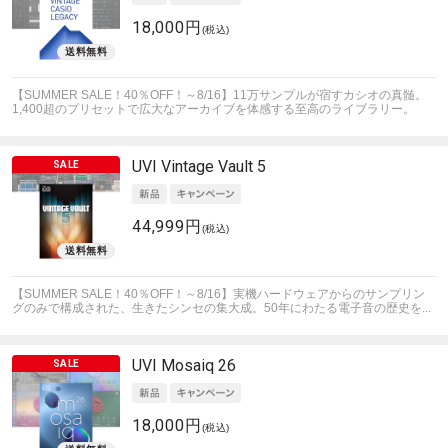
18,000円
(税込)
【SUMMER SALE！40％OFF！～8/16】11万サンプルが宿すカシオの真髄。
1,400超のプリセットで広大なアーカイブを体感する至高のライブラリー。
UVI
Vintage Vault 5
44,999円
(税込)
【SUMMER SALE！40％OFF！～8/16】実機ハードウェアからのサンプリン
グのみで構成された、生きたシンセの集大成。50年にわたる電子音の歴史を...
UVI
Mosaiq 26
18,000円
(税込)