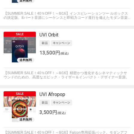
【SUMMER SALE！40％OFF！～8/16】インスピレーションツー ルボックス
の決定版。8パート音源にシーケンスと即戦力コード進行を備えたモダン音楽...
UVI
Orbit
13,500円
(税込)
【SUMMER SALE！40％OFF！～8/16】精密かつ進化するシネマティックサ
ウンドのための、高度なエピック・ライザー＆インパクト・デザイナー音源。
UVI
Afropop
3,500円
(税込)
【SUMMER SALE！40％OFF！～8/16】Falcon専用拡張パック。モダンアフ