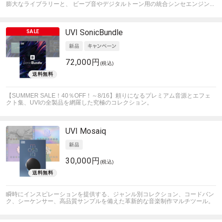
膨大なライブラリーと、 ビープ音やデジタルトーン用の統合シンセエンジン...
UVI
SonicBundle
72,000円
(税込)
【SUMMER SALE！40％OFF！～8/16】頼りになるプレミアム音源とエフェ
クト集、UVIの全製品を網羅した究極のコレクション。
UVI
Mosaiq
30,000円
(税込)
瞬時にインスピレーションを提供する、ジャンル別コレクション、コードバン
ク、シーケンサー、高品質サンプルを備えた革新的な音楽制作マルチツール。