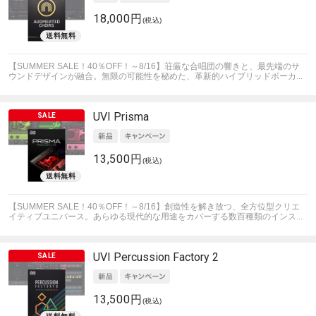
18,000円
(税込)
【SUMMER SALE！40％OFF！～8/16】荘厳な合唱団の響きと、最先端のサ
ウンドデザインが融合。無限の可能性を秘めた、革新的ハイブリッドボーカ...
UVI
Prisma
13,500円
(税込)
【SUMMER SALE！40％OFF！～8/16】創造性を解き放つ、全方位型クリエ
イティブユニバース。あらゆる現代的な用途をカバーする数百種類のインス...
UVI
Percussion Factory 2
13,500円
(税込)