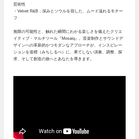
芸術性
・Velvet R&B：深みとソウルを宿した、ムード溢れるモチー
フ
無限の可能性と、触れた瞬間にわかる楽しさを備えたクリエ
イティブ・マルチツール『Mosaiq』。音楽制作とサウンドデ
ザインへの革新的かつモダンなアプローチが、インスピレー
ションを道標（みちしるべ）に、果てしない演奏、調整、探
求、そして創造の旅へとあなたを導きます。