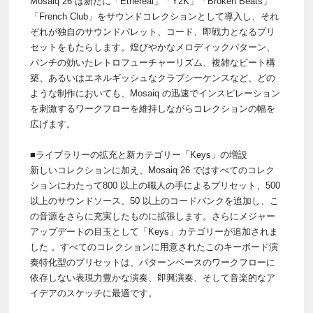
Mosaiq 26 は新たに「Ethereal」「Y2K」「Broken Beats」
「French Club」をサウンドコレクションとして導入し、それ
ぞれが独自のサウンドパレット、コード、即戦力となるプリ
セットをもたらします。煌びやかなメロディックパターン、
パンチの効いたレトロフューチャーリズム、複雑なビート構
築、あるいはエネルギッシュなクラブシーケンスなど、どの
ような制作においても、Mosaiq の迅速でインスピレーション
を刺激するワークフローを維持しながらコレクションの幅を
広げます。
■ライブラリーの拡充と新カテゴリー「Keys」の増設
新しいコレクションに加え、Mosaiq 26 ではすべてのコレク
ションにわたって800 以上の職人の手によるプリセット、500
以上のサウンドソース、50 以上のコードバンクを追加し、こ
の音源をさらに充実したものに拡張します。さらにメジャー
アップデートの目玉として「Keys」カテゴリーが追加されま
した 。すべてのコレクションに用意されたこのキーボード演
奏特化型のプリセットは、パターンベースのワークフローに
依存しない表現力豊かな演奏、即興演奏、そして音楽的なア
イデアのスケッチに最適です。