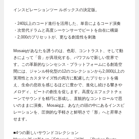
インスピレーションツー ルボックスの決定版。
・240以上のコード進行を活用した、単音によるコード演奏
・次世代ドラムと高度シーケンサーでビートを自在に構築
・2,000のプリセットが、更なる創造性を刺激
Mosaiqがあなたを誘うのは、色彩、コントラスト、そして動
きによって「音」が具現化する、パワフルで新しい世界で
す。この革新的なシンセシス・プラットフォームにる創造空
間には、ジャンル特化型の12のコレクションから2,000以上の
実用性とカスタマイズ性の両方に配慮したプリセットを備
え、生命の息吹を感じるほどに豊かで、進化し続ける響きや
メロディ、ビートの創生を促します。高度なエフェクトチェ
ーンでサウンドを精巧に形成し、直観的なコントロールで思
いのままに演奏。 Mosaiqは、あなたの頭の中にあるインスピ
レーションを、圧倒的な手軽さと鮮明さで「形」へと昇華さ
せます。
■4つの新しいサウンドコレクション