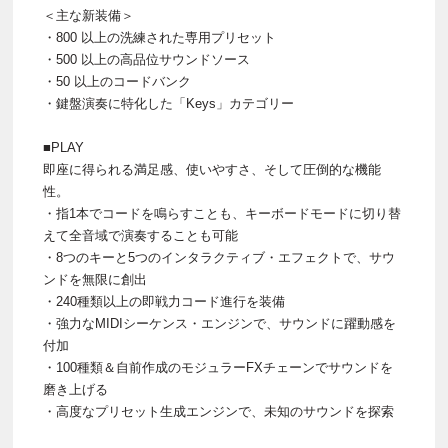
＜主な新装備＞
・800 以上の洗練された専用プリセット
・500 以上の高品位サウンドソース
・50 以上のコードバンク
・鍵盤演奏に特化した「Keys」カテゴリー
■PLAY
即座に得られる満足感、使いやすさ、そして圧倒的な機能
性。
・指1本でコードを鳴らすことも、キーボードモードに切り替
えて全音域で演奏することも可能
・8つのキーと5つのインタラクティブ・エフェクトで、サウ
ンドを無限に創出
・240種類以上の即戦力コード進行を装備
・強力なMIDIシーケンス・エンジンで、サウンドに躍動感を
付加
・100種類＆自前作成のモジュラーFXチェーンでサウンドを
磨き上げる
・高度なプリセット生成エンジンで、未知のサウンドを探索