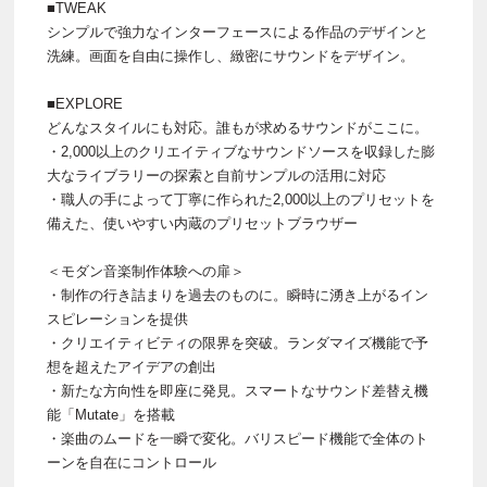
■TWEAK
シンプルで強力なインターフェースによる作品のデザインと
洗練。画面を自由に操作し、緻密にサウンドをデザイン。
■EXPLORE
どんなスタイルにも対応。誰もが求めるサウンドがここに。
・2,000以上のクリエイティブなサウンドソースを収録した膨
大なライブラリーの探索と自前サンプルの活用に対応
・職人の手によって丁寧に作られた2,000以上のプリセットを
備えた、使いやすい内蔵のプリセットブラウザー
＜モダン音楽制作体験への扉＞
・制作の行き詰まりを過去のものに。瞬時に湧き上がるイン
スピレーションを提供
・クリエイティビティの限界を突破。ランダマイズ機能で予
想を超えたアイデアの創出
・新たな方向性を即座に発見。スマートなサウンド差替え機
能「Mutate」を搭載
・楽曲のムードを一瞬で変化。バリスピード機能で全体のト
ーンを自在にコントロール