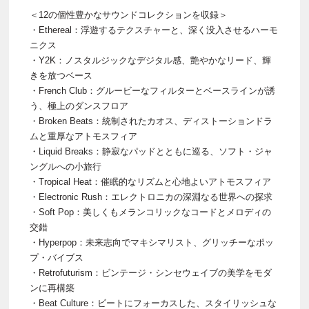
＜12の個性豊かなサウンドコレクションを収録＞
・Ethereal：浮遊するテクスチャーと、深く没入させるハーモ
ニクス
・Y2K：ノスタルジックなデジタル感、艶やかなリード、輝
きを放つベース
・French Club：グルービーなフィルターとベースラインが誘
う、極上のダンスフロア
・Broken Beats：統制されたカオス、ディストーションドラ
ムと重厚なアトモスフィア
・Liquid Breaks：静寂なパッドとともに巡る、ソフト・ジャ
ングルへの小旅行
・Tropical Heat：催眠的なリズムと心地よいアトモスフィア
・Electronic Rush：エレクトロニカの深淵なる世界への探求
・Soft Pop：美しくもメランコリックなコードとメロディの
交錯
・Hyperpop：未来志向でマキシマリスト、グリッチーなポッ
プ・バイブス
・Retrofuturism：ビンテージ・シンセウェイブの美学をモダ
ンに再構築
・Beat Culture：ビートにフォーカスした、スタイリッシュな