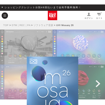
ショッピングクレジット分割48回払いまで金利手数料無料！
ログイン
カート
TOP
>
DTM｜REC｜PA
>
ソフトウェア音源
> UVI Mosaiq 26