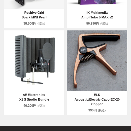
Positive Grid
IK Multimedia
Spark MINI Pearl
AmpliTube 5 MAX v2
38,500円
50,990円
(税込)
(税込)
sE Electronics
ELK
X1 S Studio Bundle
Acoustic/Electric Capo EC-20
Copper
46,200円
(税込)
990円
(税込)