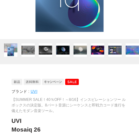
ブランド :
UVI
【SUMMER SALE！40％OFF！～8/16】インスピレーションツー ル
ボックスの決定版。8パート音源にシーケンスと即戦力コード進行を
備えたモダン音楽ツール。
UVI
Mosaiq 26